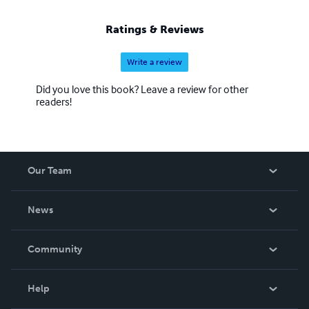
Ratings & Reviews
Write a review
Did you love this book? Leave a review for other
readers!
Our Team
About Us
News
Careers
In The News
Community
Events
Blog
Help
Videos