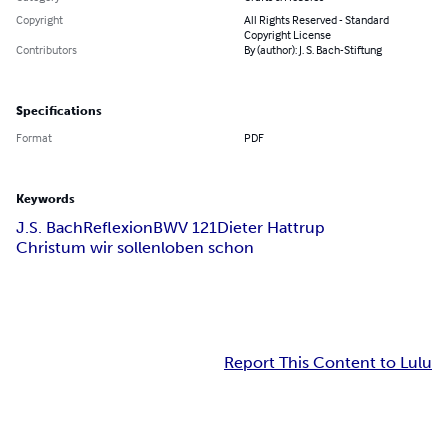
Copyright
All Rights Reserved - Standard
Copyright License
Contributors
By (author): J. S. Bach-Stiftung
Specifications
Format
PDF
Keywords
J.S. Bach
Reflexion
BWV 121
Dieter Hattrup
Christum wir sollen
loben schon
Report This Content to Lulu