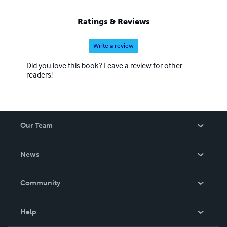
Ratings & Reviews
Write a review
Did you love this book? Leave a review for other
readers!
Our Team
About Us
News
Careers
In The News
Community
Events
Blog
Help
Videos