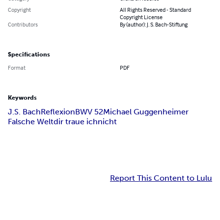
Copyright
All Rights Reserved - Standard
Copyright License
Contributors
By (author): J. S. Bach-Stiftung
Specifications
Format
PDF
Keywords
J.S. Bach
Reflexion
BWV 52
Michael Guggenheimer
Falsche Welt
dir traue ich
nicht
Report This Content to Lulu