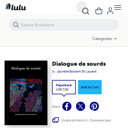
Dialogue de sourds
Categories
Dialogue de sourds
By
Jacinthe Boisvert-St-Laurent
Paperback
Add to Cart
USD 7.00
Share
Usually printed in 3 - 5 business days