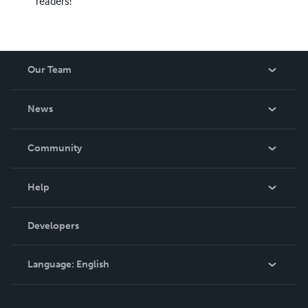
readers!
Our Team
About Us
News
Careers
In The News
Community
Events
Blog
Help
Videos
Order Lookup
Developers
Podcast
Knowledge Base
Language:
English
Contact Support
English