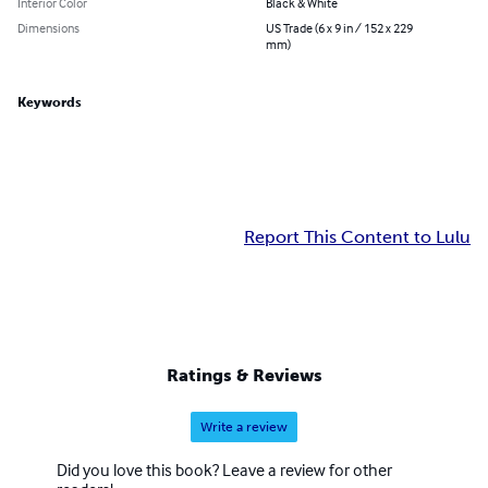
Interior Color
Black & White
Dimensions
US Trade (6 x 9 in / 152 x 229
mm)
Keywords
Report This Content to Lulu
Ratings & Reviews
Write a review
Did you love this book? Leave a review for other