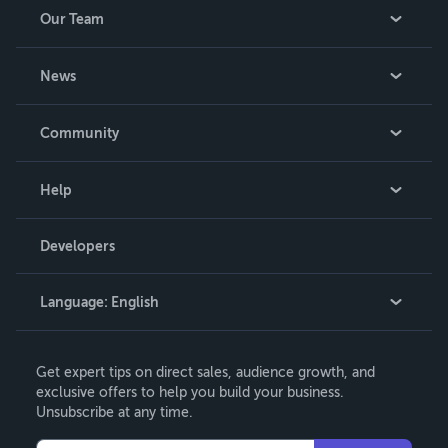
Our Team
About Us
News
Careers
In The News
Community
Events
Blog
Help
Videos
Order Lookup
Developers
Podcast
Knowledge Base
Language:
English
Contact Support
English
Get expert tips on direct sales, audience growth, and
Deutsch
exclusive offers to help you build your business.
Unsubscribe at any time.
Français