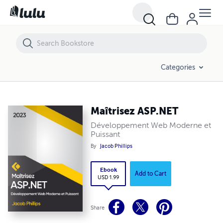
Maîtrisez ASP.NET
Categories
Maîtrisez ASP.NET
Développement Web Moderne et
Puissant
By
Jacob Phillips
Ebook
Add to Cart
USD 1.99
Share