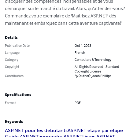
d'acquérir des compétences indispensables et de vous 
démarquer sur le marché du travail. Alors, qu'attendez-vous? 
Commandez votre exemplaire de 'Maîtrisez ASP.NET' dès 
maintenant et embarquez dans cette aventure captivante!"
Details
Publication Date
Oct 1, 2023
Language
French
Category
Computers & Technology
Copyright
All Rights Reserved - Standard
Copyright License
Contributors
By (author): Jacob Phillips
Specifications
Format
PDF
Keywords
ASP.NET pour les débutants
ASP.NET étape par étape
Guide ASP.NET
apprendre ASP.NET
Livres ASP.NET