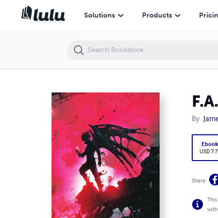
F.A.C.E.S - L'Ecran du Meneur de Jeu
Solutions
Products
Prici
F.A
By
Jame
Eboo
USD 7.7
Share
This
with