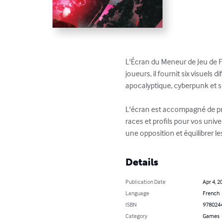
L'Écran du Meneur de Jeu de F.
joueurs, il fournit six visuels 
apocalyptique, cyberpunk et s
L'écran est accompagné de pré
races et profils pour vos univ
une opposition et équilibrer l
Details
Publication Date
Apr 4, 2
Language
French
ISBN
978024
Category
Games