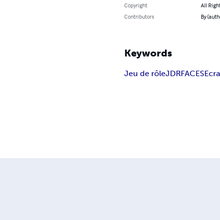
Copyright
All Righ
Contributors
By (auth
Keywords
Jeu de rôle
JDR
FACES
Ecr