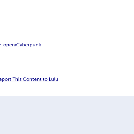
e-opera
Cyberpunk
eport This Content to Lulu