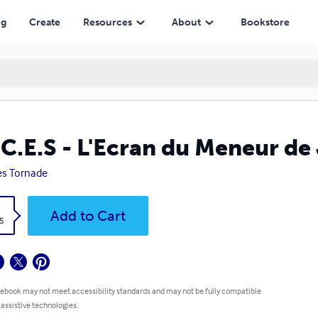
ng
Create
Resources
About
Bookstore
.C.E.S - L'Ecran du Meneur de
s Tornade
k
Add to Cart
5
 ebook may not meet accessibility standards and may not be fully compatible
 assistive technologies.