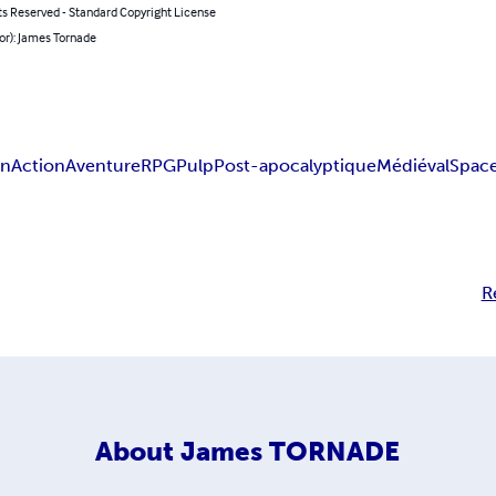
ts Reserved - Standard Copyright License
or): James Tornade
an
Action
Aventure
RPG
Pulp
Post-apocalyptique
Médiéval
Spac
R
About
James TORNADE