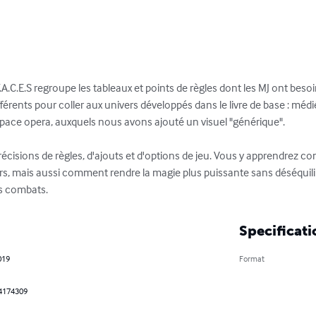
A.C.E.S regroupe les tableaux et points de règles dont les MJ ont beso
différents pour coller aux univers développés dans le livre de base : méd
pace opera, auxquels nous avons ajouté un visuel "générique". 

cisions de règles, d'ajouts et d'options de jeu. Vous y apprendrez 
ers, mais aussi comment rendre la magie plus puissante sans déséquilibr
es combats.
Specificati
019
Format
4174309