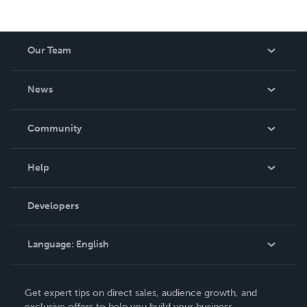
Our Team
About Us
News
Careers
In The News
Community
Events
Blog
Help
Videos
Order Lookup
Developers
Podcast
Knowledge Base
Language:
English
Contact Support
English
Get expert tips on direct sales, audience growth, and
Deutsch
exclusive offers to help you build your business.