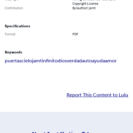
Copyright License
Contributors
By (author): Jamt
Specifications
Format
PDF
Keywords
puertas
cielo
jamt
infinito
dios
verdad
autoayuda
amor
Report This Content to Lulu