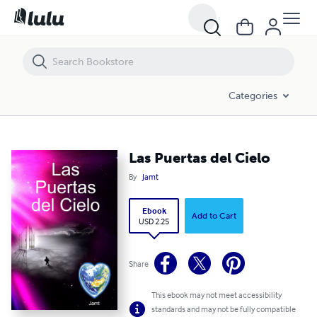
Las Puertas del Cielo
Categories
Las Puertas del Cielo
By
Jamt
Ebook
Add to Cart
USD 2.25
Share
This ebook may not meet accessibility
standards and may not be fully compatible