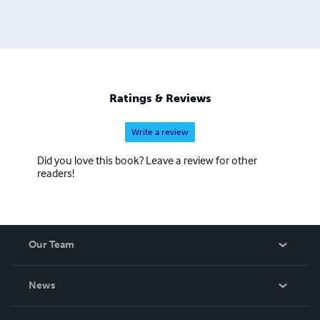
Ratings & Reviews
Write a review
Did you love this book? Leave a review for other
readers!
Our Team
About Us
News
Careers
In The News