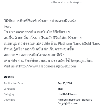
with assistive technologies.
วิธีขับสารพิษที่ซึมเข้าร่างกายผ่านทางผิวหนัง

iFuro

ใส ปราศจากสารพิษ เทคโนโลยีสีเขียว EM

สดชื่น ด้วยกลิ่นอโรม่่า คืนพลังชีวิตให้แก่ร่างกาย

เนียนนุ่ม ผิวพรรณที่เปล่งปลั่ง ด้วย Platinum Nano&Gold Nano

ต้านปฏิกริยาออกซิเดชั่น กักเก็บความชุ่มชื้น

สะอาด ชะลอการเติบโตของแบคทีเรีย

เพิ่มพลัง ร่วมรักษ์สิ่งแวดล้อม ประหยัด ใช้วัสดุหมุนเวียน

Visit us at http://www.iHappiness.igetweb.com
Details
Publication Date
Sep 30, 2009
Language
Thai
Category
Health & Fitness
Copyright
All Rights Reserved - Standard
Copyright License