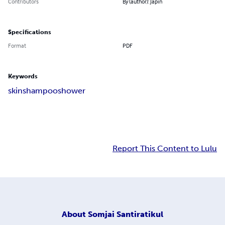
Contributors
By (author): Japin
Specifications
Format
PDF
Keywords
skin
shampoo
shower
Report This Content to Lulu
About
Somjai Santiratikul