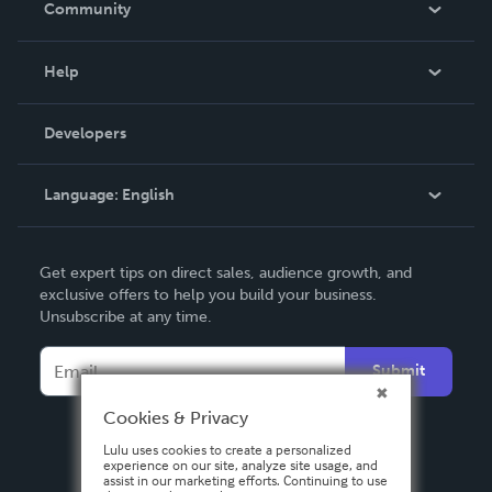
Community
Events
Blog
Help
Videos
Order Lookup
Developers
Podcast
Knowledge Base
Language:
English
Contact Support
English
Get expert tips on direct sales, audience growth, and
Deutsch
exclusive offers to help you build your business.
Unsubscribe at any time.
Français
Italiano
Submit
Español
Cookies & Privacy
Lulu uses cookies to create a personalized
experience on our site, analyze site usage, and
assist in our marketing efforts. Continuing to use