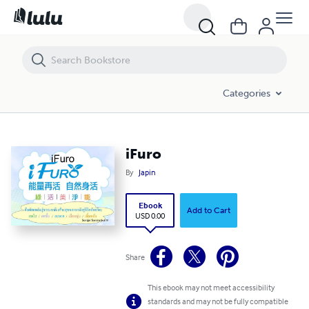
iFuro
Categories
iFuro
By
Japin
Ebook
Add to Cart
USD 0.00
Share
This ebook may not meet accessibility
standards and may not be fully compatible