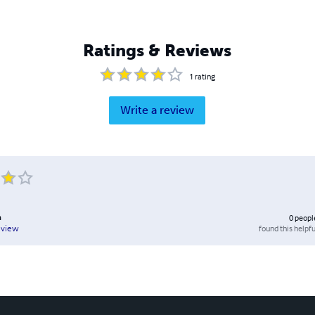
Ratings & Reviews
1
rating
Write a review
n
0
peopl
found this helpfu
eview