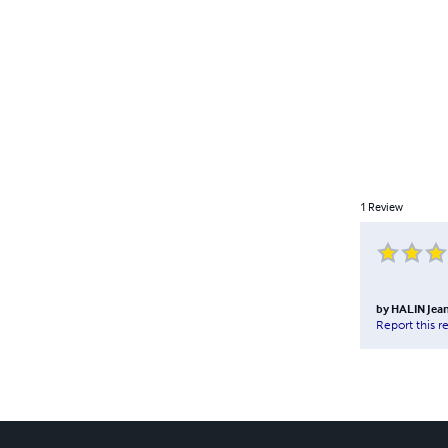
1
Review
by
HALIN Jea
Report this r