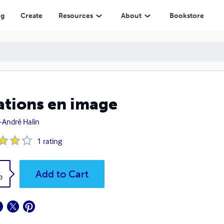
ng
Create
Resources
About
Bookstore
ations en image
-André Halin
1
rating
k
Add to Cart
3