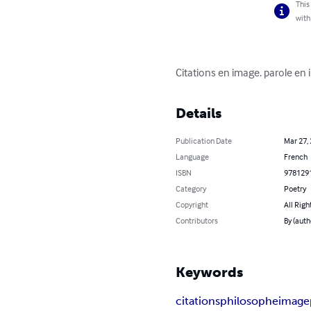
This
with
Citations en image. parole en 
Details
Publication Date
Mar 27,
Language
French
ISBN
978129
Category
Poetry
Copyright
All Righ
Contributors
By (auth
Keywords
citations
philosophe
image