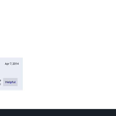
Apr 7, 2014
e
Helpful
l