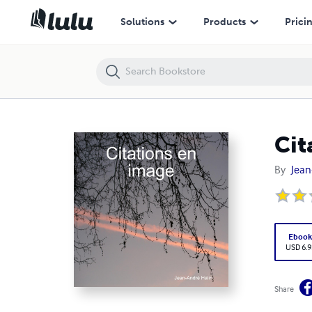
Citations en image
Solutions
Products
Prici
Cit
By
Jean
Eboo
USD 6.9
Share