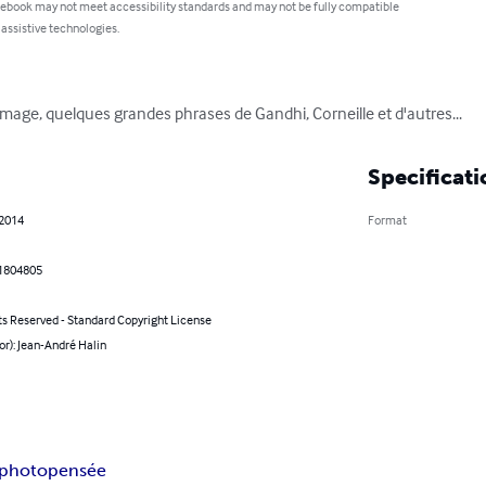
 ebook may not meet accessibility standards and may not be fully compatible
 assistive technologies.
image, quelques grandes phrases de Gandhi, Corneille et d'autres...
Specificati
 2014
Format
1804805
ts Reserved - Standard Copyright License
or): Jean-André Halin
photo
pensée