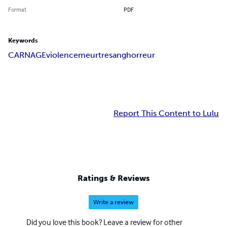
Format
PDF
Keywords
CARNAGE
violence
meurtre
sang
horreur
Report This Content to Lulu
Ratings & Reviews
Write a review
Did you love this book? Leave a review for other