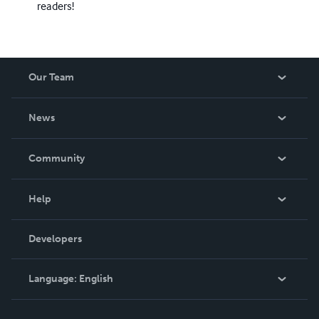
readers!
Our Team
About Us
News
Careers
In The News
Community
Events
Blog
Help
Videos
Order Lookup
Developers
Podcast
Knowledge Base
Language:
English
Contact Support
English