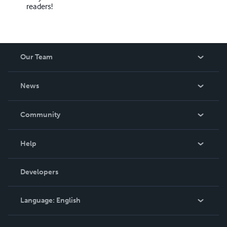
readers!
Our Team
About Us
News
Careers
In The News
Community
Events
Blog
Help
Videos
Order Lookup
Developers
Podcast
Knowledge Base
Language:
English
Contact Support
English