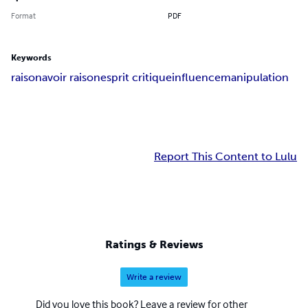
Format
PDF
Keywords
raison
avoir raison
esprit critique
influence
manipulation
Report This Content to Lulu
Ratings & Reviews
Write a review
Did you love this book? Leave a review for other