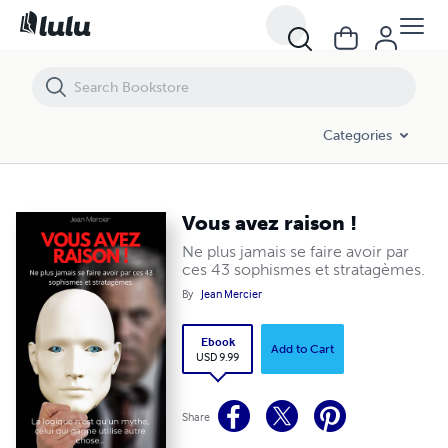
Vous avez raison !
Categories
Vous avez raison !
Ne plus jamais se faire avoir par
ces 43 sophismes et stratagèmes.
By
Jean Mercier
Ebook
Add to Cart
USD 9.99
Share