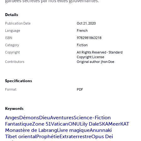
gardées secrètes par nos élites gouvernantes.
Details
Publication Date
Oct 21, 2020
Language
French
ISBN
9782981863218
Category
Fiction
Copyright
All Rights Reserved - Standard
Copyright License
Contributors
Original author: Jhon Doe
Specifications
Format
PDF
Keywords
Anges
Démons
Dieu
Aventures
Science-Fiction
Fantastique
Zone 51
Vatican
ONU
Lily Dale
SKA
MeerKAT
Monastère de Labrang
Livre magique
Anunnaki
Tibet oriental
Prophétie
Extraterrestre
Opus Dei