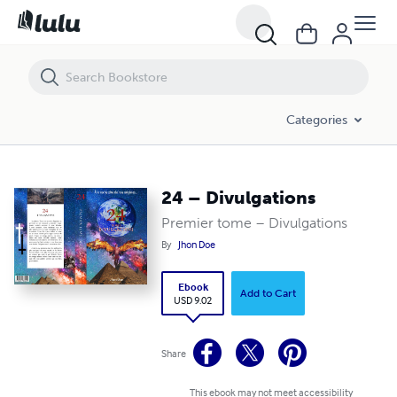
24 – Divulgations
Categories
24 – Divulgations
Premier tome – Divulgations
By
Jhon Doe
Ebook
Add to Cart
USD 9.02
Share
This ebook may not meet accessibility