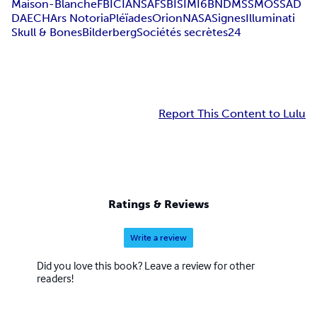
Maison-Blanche
FBI
CIA
NSA
FSB
ISI
MI6
BND
MSS
MOSSAD
DAECH
Ars Notoria
Pléïades
Orion
NASA
Signes
Illuminati
Skull & Bones
Bilderberg
Sociétés secrètes
24
Report This Content to Lulu
Ratings & Reviews
Write a review
Did you love this book? Leave a review for other
readers!