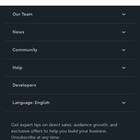
Our Team
About Us
News
Careers
In The News
Community
Events
Blog
Help
Videos
Order Lookup
Developers
Podcast
Knowledge Base
Language:
English
Contact Support
English
Get expert tips on direct sales, audience growth, and
Deutsch
exclusive offers to help you build your business.
Unsubscribe at any time.
Français