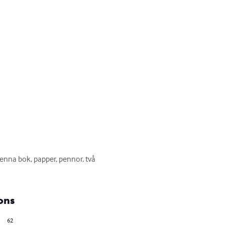
 denna bok, papper, pennor, två 
ons
62