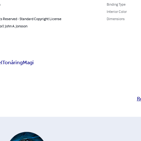
h
Binding Type
Interior Color
ts Reserved - Standard Copyright License
Dimensions
or): John A. Jonsson
l
Tonåring
Magi
R