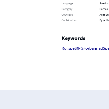
Language
Swedis
Category
Games
Copyright
All Righ
Contributors
By (auth
Keywords
Rollspel
RPG
Förbannad
Spe