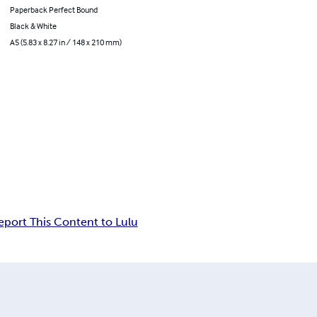
Paperback Perfect Bound
Black & White
A5 (5.83 x 8.27 in / 148 x 210 mm)
eport This Content to Lulu