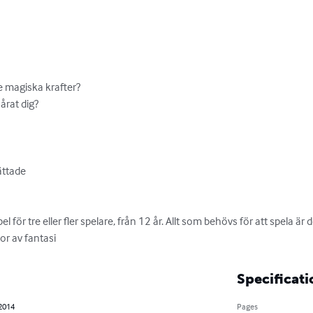
 magiska krafter?

rat dig?

ttade

l för tre eller fler spelare, från 12 år. Allt som behövs för att spela är
or av fantasi
Specificati
 2014
Pages