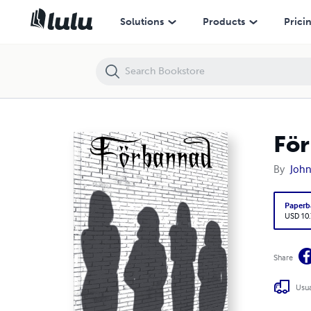
Förbannad
Solutions
Products
Prici
Fö
By
John
Paperb
USD 10
Share
Usua