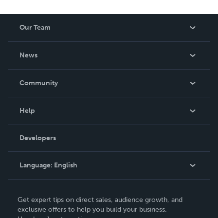
Our Team
About Us
News
Careers
In The News
Community
Events
Blog
Help
Videos
Order Lookup
Developers
Podcast
Knowledge Base
Language:
English
Contact Support
English
Get expert tips on direct sales, audience growth, and
Deutsch
exclusive offers to help you build your business.