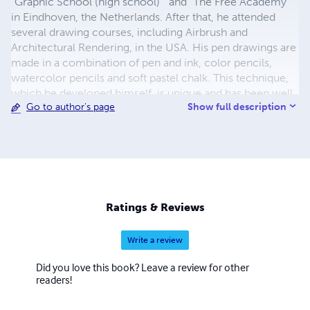
"Graphic School (high school) " and "The Free Academy"
in Eindhoven, the Netherlands. After that, he attended
several drawing courses, including Airbrush and
Architectural Rendering, in the USA. His pen drawings are
made in a combination of pen and ink, color pencils,
watercolor pencils and soft pastel chalk. This technique,
which he developed himself, is unique and has been well
Show full description
Go to author's page
received around the world. In his career, he has created
thousands of drawings and illustrations. He designed
more than 200 stamps for the Post Office of the
Netherlands Antilles. He has presented his artwork in
more than 56 exhibitions worldwide.
Ratings & Reviews
Write a review
Did you love this book? Leave a review for other
readers!