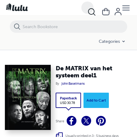
De MATRIX van het systeem deel1
Categories
De MATRIX van het
systeem deel1
By
John Baselmans
Paperback
Add to Cart
USD 30.78
Share
Usually printed in 3 - 5 business days