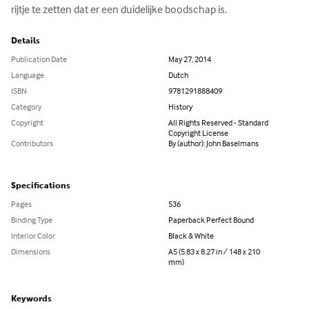
rijtje te zetten dat er een duidelijke boodschap is.
Details
Publication Date
May 27, 2014
Language
Dutch
ISBN
9781291888409
Category
History
Copyright
All Rights Reserved - Standard
Copyright License
Contributors
By (author): John Baselmans
Specifications
Pages
536
Binding Type
Paperback Perfect Bound
Interior Color
Black & White
Dimensions
A5 (5.83 x 8.27 in / 148 x 210
mm)
Keywords