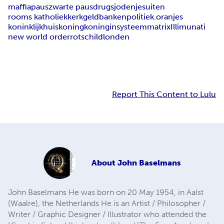
maffia
paus
zwarte paus
drugs
joden
jesuiten
rooms katholiek
kerk
geld
banken
politiek.oranjes
koninklijkhuis
koning
koningin
systeem
matrix
Illimunati
new world order
rotschild
londen
Report This Content to Lulu
About
John Baselmans
John Baselmans He was born on 20 May 1954, in Aalst
(Waalre), the Netherlands He is an Artist / Philosopher /
Writer / Graphic Designer / Illustrator who attended the