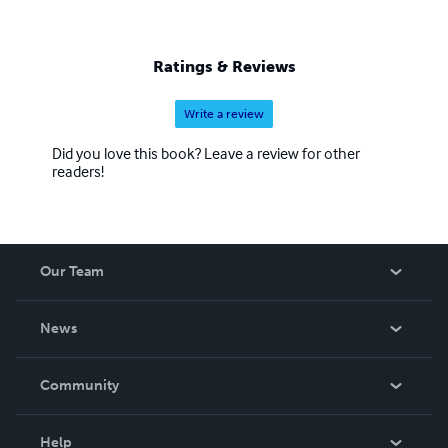
Ratings & Reviews
Write a review
Did you love this book? Leave a review for other
readers!
Our Team
About Us
News
Careers
In The News
Community
Events
Blog
Help