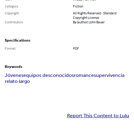
Category
Fiction
Copyright
All Rights Reserved - Standard
Copyright License
Contributors
By (author): John Bauer
Specifications
Format
PDF
Keywords
Jóvenes
equipos desconocidos
romance
supervivencia
relato largo
Report This Content to Lulu