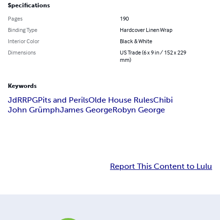
Specifications
Pages
190
Binding Type
Hardcover Linen Wrap
Interior Color
Black & White
Dimensions
US Trade (6 x 9 in / 152 x 229
mm)
Keywords
JdR
RPG
Pits and Perils
Olde House Rules
Chibi
John Grümph
James George
Robyn George
Report This Content to Lulu