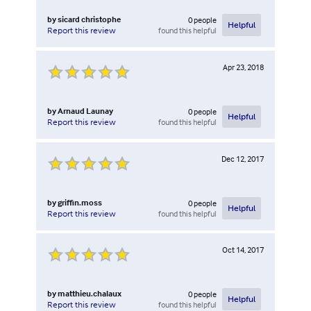
by
sicard christophe
0
people
Helpful
found this helpful
Report this review
Apr 23, 2018
by
Arnaud Launay
0
people
Helpful
found this helpful
Report this review
Dec 12, 2017
by
griffin.moss
0
people
Helpful
found this helpful
Report this review
Oct 14, 2017
by
matthieu.chalaux
0
people
Helpful
found this helpful
Report this review