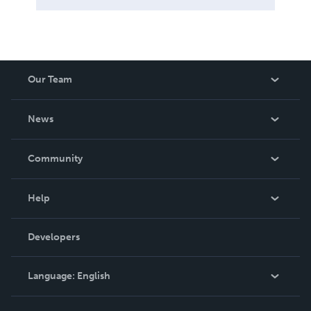
Our Team
About Us
News
Careers
In The News
Community
Events
Blog
Help
Videos
Order Lookup
Developers
Podcast
Knowledge Base
Language:
English
Contact Support
English