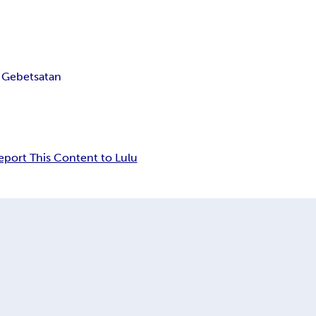
 Gebet
satan
eport This Content to Lulu