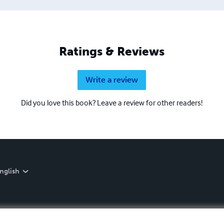
Ratings & Reviews
Write a review
Did you love this book? Leave a review for other readers!
nglish