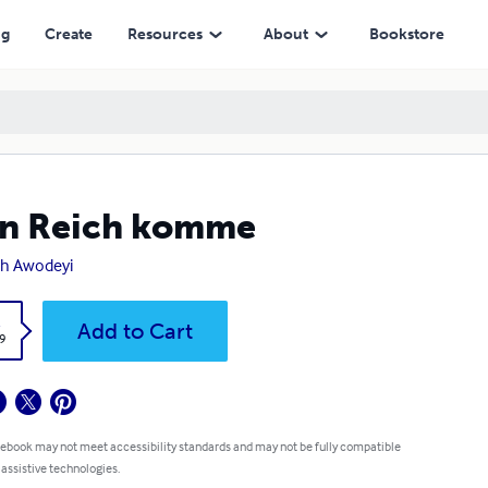
ng
Create
Resources
About
Bookstore
in Reich komme
h Awodeyi
k
Add to Cart
9
 ebook may not meet accessibility standards and may not be fully compatible
 assistive technologies.