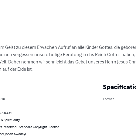
em Geist zu diesem Erwachen Aufruf an alle Kinder Gottes, die gebor
heinen vergessen unsere heilige Berufung in das Reich Gottes haben, 
Welt. Daher nehmen wir sehr leicht das Gebet unseres Herrn Jesus Chr
auf der Erde ist.
Specificati
2010
Format
6704431
 & Spirituality
ts Reserved - Standard Copyright License
or): Jonah Awodeyi