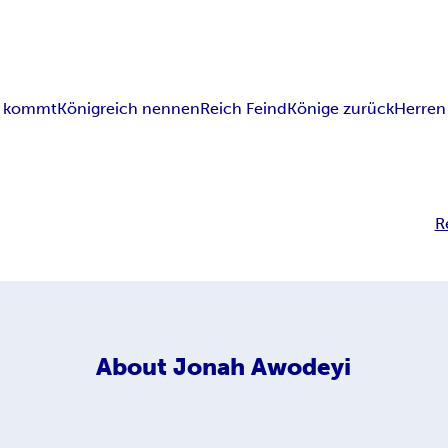
s kommt
Königreich nennen
Reich Feind
Könige zurück
Herren
R
About
Jonah Awodeyi