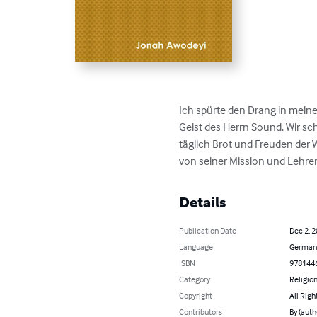
Ich spürte den Drang in mein
Geist des Herrn Sound. Wir sc
täglich Brot und Freuden der 
von seiner Mission und Lehren 
Details
Publication Date
Dec 2, 
Language
German
ISBN
978144
Category
Religion
Copyright
All Righ
Contributors
By (auth