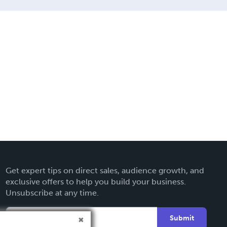
Get expert tips on direct sales, audience growth, and
exclusive offers to help you build your business.
Unsubscribe at any time.
Submit