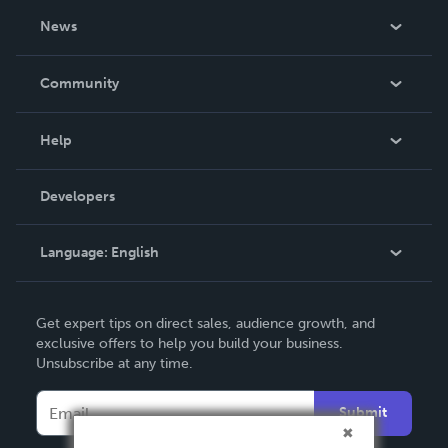
About Us
News
Careers
In The News
Community
Events
Blog
Help
Videos
Order Lookup
Developers
Podcast
Knowledge Base
Language:
English
Contact Support
English
Get expert tips on direct sales, audience growth, and
Deutsch
exclusive offers to help you build your business.
Unsubscribe at any time.
Français
Italiano
Submit
Español