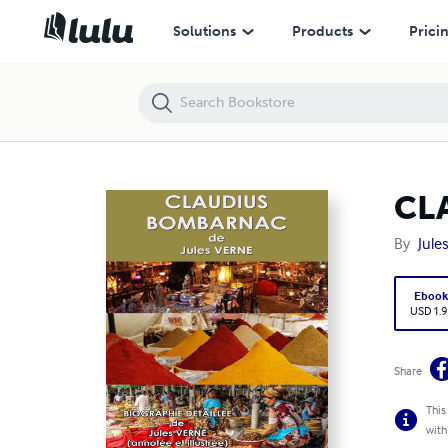
CLAUDIUS BOMBARNAC
Solutions
Products
Prici
CL
By
Jule
Eboo
USD 1.9
Share
This
with