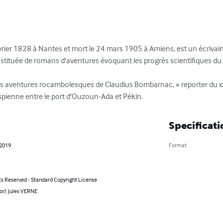
février 1828 à Nantes et mort le 24 mars 1905 à Amiens, est un écrivain
nstituée de romans d'aventures évoquant les progrès scientifiques du XI
 aventures rocambolesques de Claudius Bombarnac, « reporter du xxe
caspienne entre le port d'Ouzoun-Ada et Pékin.
Specificati
 2019
Format
ts Reserved - Standard Copyright License
or): Jules VERNE