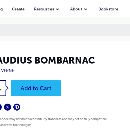
ng
Create
Resources
About
Bookstore
AUDIUS BOMBARNAC
s VERNE
k
Add to Cart
1
 ebook may not meet accessibility standards and may not be fully compatible
 assistive technologies.