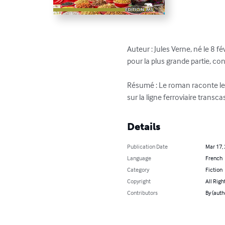
Auteur : Jules Verne, né le 8 
pour la plus grande partie, co
Résumé : Le roman raconte les
sur la ligne ferroviaire trans
Details
Publication Date
Mar 17,
Language
French
Category
Fiction
Copyright
All Righ
Contributors
By (auth