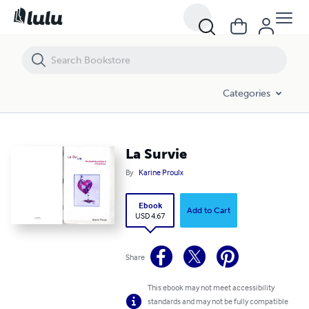
La Survie
Categories
La Survie
By
Karine Proulx
Ebook
Add to Cart
USD 4.67
Share
This ebook may not meet accessibility
standards and may not be fully compatible