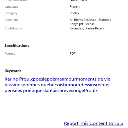
Language
French
Category
Poetry
Copyright
All Rights Reserved - Standard
Copyright License
Contributors
By (author): Karine Proulx
Specifications
Format
PDF
Keywords
Karine Proulx
poésie
poème
amour
moments de vie
passions
poèmes québécois
humour
dessins
recueil
pensées poétiques
fantaisie
rêve
songe
Proulx
Report This Content to Lulu