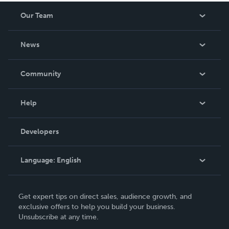
Our Team
About Us
News
Careers
In The News
Community
Events
Blog
Help
Videos
Order Lookup
Developers
Podcast
Knowledge Base
Language:
English
Contact Support
English
Get expert tips on direct sales, audience growth, and
Deutsch
exclusive offers to help you build your business.
Unsubscribe at any time.
Français