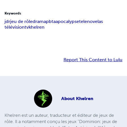
Keywords
jdr
jeu de rôle
drama
pbta
apocalypse
telenovelas
télévision
tv
khelren
Report This Content to Lulu
About
Khelren
Khelren est un auteur, traducteur et éditeur de jeux de
rôle. Il a notamment conçu les jeux "Dominion: jeux de