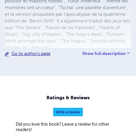
pouvoir et maisons nobles", "Futur Antérieur", "Même les
monstres ont un cœur", "Tschaï: une planète d'aventure",
et la version propulsée par l'apocalypse de la quatrième
édition de "Berlin XVIII". Il a également traduit des jeux tels
que "The Sprawl", "Pasión de las Pasiones", "Hearts of
Wulin", "Sig: city of blades", "The king is dead", "Flotsam:
adrift amongst the stars", "The Magus", "Swords without
Master" et "Undying".
Show full description
Go to author's page
Ratings & Reviews
Write a review
Did you love this book? Leave a review for other
readers!