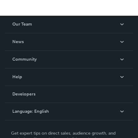
Our Team
About Us
News
Careers
In The News
Community
Events
Blog
Help
Videos
Order Lookup
Developers
Podcast
Knowledge Base
Language:
English
Contact Support
English
Get expert tips on direct sales, audience growth, and
Deutsch