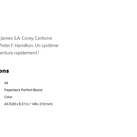
James S.A. Corey, Carbone 
Peter F. Hamilton. Un système 
venture rapidement !
ons
64
Paperback Perfect Bound
Color
A5 (5.83 x 8.27 in / 148 x 210 mm)