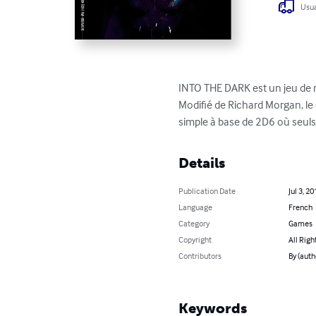
Usua
INTO THE DARK est un jeu de r
Modifié de Richard Morgan, le
simple à base de 2D6 où seuls 
Details
Publication Date
Jul 3, 20
Language
French
Category
Games
Copyright
All Righ
Contributors
By (auth
Keywords