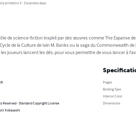
lly printed in 3 - 5 business days
ôle de science-fiction inspiré par des œuvres comme The Expanse de 
 Cycle de la Culture de Iain M. Banks ou la saga du Commonwealth de 
les joueurs lancent les dés, pour vous permettre de vous lancer à l'a
Specificati
18
Pages
Binding Type
Interior Color
ts Reserved - Standard Copyright License
Dimensions
or): Kobayashi