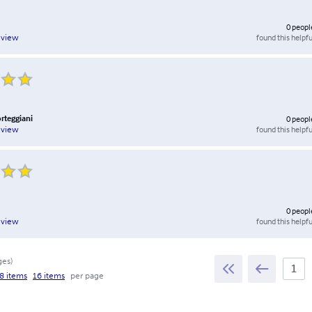
0
peopl
found this helpfu
eview
orteggiani
0
peopl
found this helpfu
eview
0
peopl
found this helpfu
eview
ges
)
8 items
16 items
per page