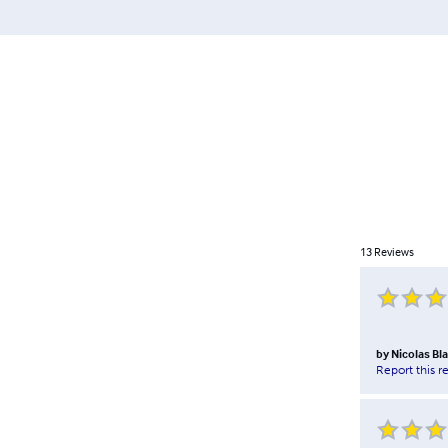
13
Reviews
by
Nicolas Bl
Report this r