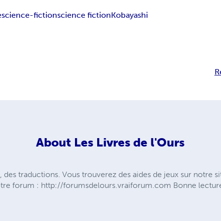
e
science-fiction
science fiction
Kobayashi
R
About
Les Livres de l'Ours
, des traductions. Vous trouverez des aides de jeux sur notre s
otre forum : http://forumsdelours.vraiforum.com Bonne lecture 