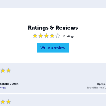
Ratings & Reviews
13
ratings
Write a review
anchard-Gutton
0
peopl
found this helpfu
eview