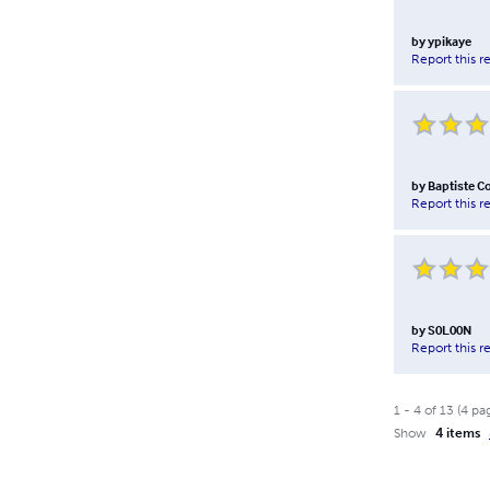
by
ypikaye
Report this r
by
Baptiste C
Report this r
by
S0L00N
Report this r
1
-
4
of
13
(
4
pa
Show
4 items