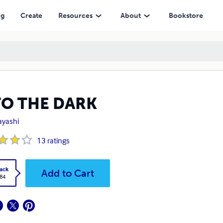
ng
Create
Resources
About
Bookstore
TO THE DARK
ayashi
13
ratings
ack
Add to Cart
.84