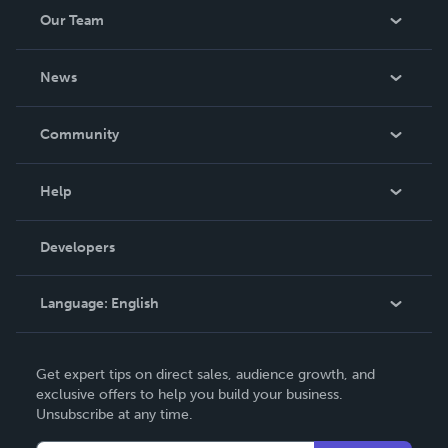
Our Team
About Us
News
Careers
In The News
Community
Events
Blog
Help
Videos
Order Lookup
Developers
Podcast
Knowledge Base
Language:
English
Contact Support
English
Get expert tips on direct sales, audience growth, and
Deutsch
exclusive offers to help you build your business.
Unsubscribe at any time.
Français