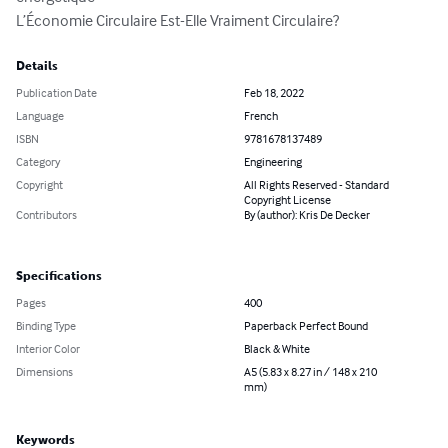
L’Économie Circulaire Est-Elle Vraiment Circulaire?
Details
Publication Date
Feb 18, 2022
Language
French
ISBN
9781678137489
Category
Engineering
Copyright
All Rights Reserved - Standard
Copyright License
Contributors
By (author): Kris De Decker
Specifications
Pages
400
Binding Type
Paperback Perfect Bound
Interior Color
Black & White
Dimensions
A5 (5.83 x 8.27 in / 148 x 210
mm)
Keywords