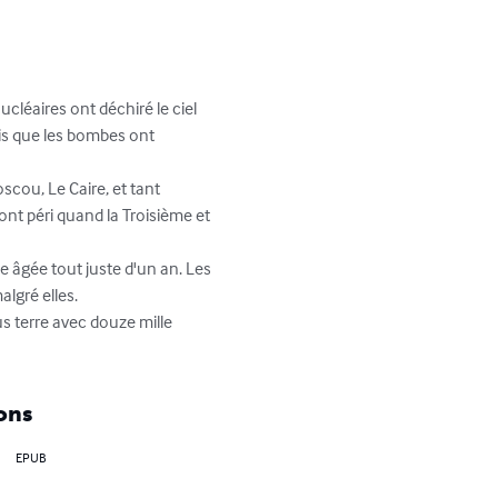
éaires ont déchiré le ciel 
puis que les bombes ont 
cou, Le Caire, et tant 
ont péri quand la Troisième et 
ke âgée tout juste d'un an. Les 
gré elles. 

s terre avec douze mille 
ons
EPUB