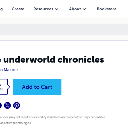
ng
Create
Resources
About
Bookstore
 underworld chronicles
an Malone
k
Add to Cart
.45
 ebook may not meet accessibility standards and may not be fully compatible
 assistive technologies.