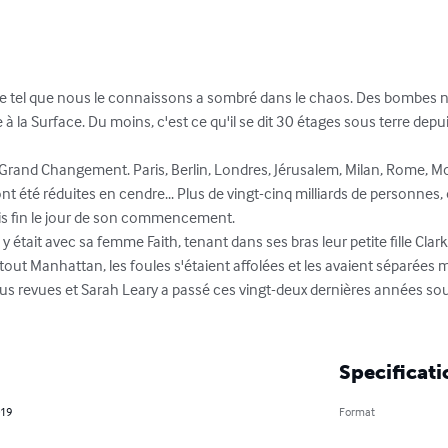
tel que nous le connaissons a sombré dans le chaos. Des bombes nucl
ce à la Surface. Du moins, c'est ce qu'il se dit 30 étages sous terre de
Grand Changement. Paris, Berlin, Londres, Jérusalem, Milan, Rome, Mos
t été réduites en cendre... Plus de vingt-cinq milliards de personnes, 
is fin le jour de son commencement.

 y était avec sa femme Faith, tenant dans ses bras leur petite fille Clar
out Manhattan, les foules s'étaient affolées et les avaient séparées mal
plus revues et Sarah Leary a passé ces vingt-deux dernières années sou
Specificati
019
Format