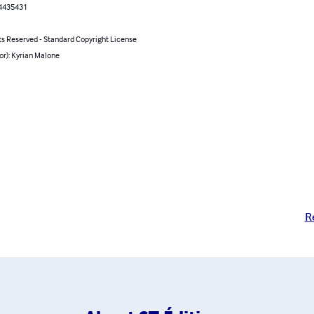
4435431
ts Reserved - Standard Copyright License
or): Kyrian Malone
R