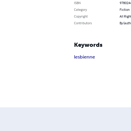
ISBN
978024
Category
Fiction
Copyright
All Righ
Contributors
By (auth
Keywords
lesbienne