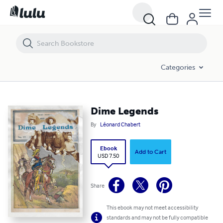
Dime Legends
Categories
Dime Legends
By
Léonard Chabert
Ebook
Add to Cart
USD 7.50
Share
This ebook may not meet accessibility
standards and may not be fully compatible