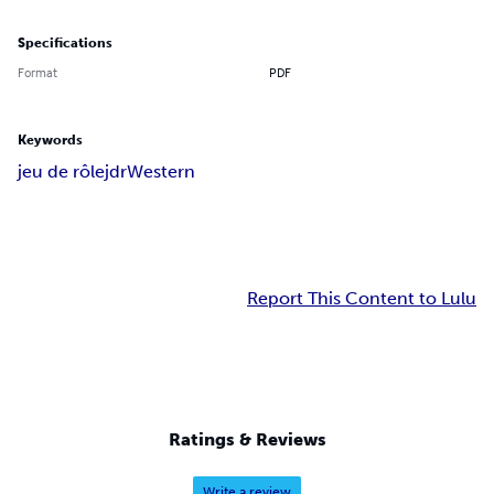
Specifications
Format
PDF
Keywords
jeu de rôle
jdr
Western
Report This Content to Lulu
Ratings & Reviews
Write a review