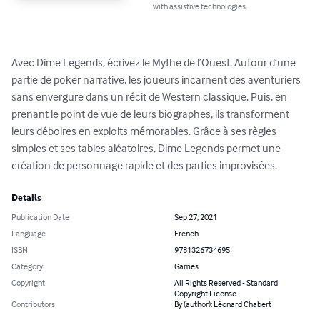
with assistive technologies.
Avec Dime Legends, écrivez le Mythe de l’Ouest. Autour d’une 
partie de poker narrative, les joueurs incarnent des aventuriers 
sans envergure dans un récit de Western classique. Puis, en 
prenant le point de vue de leurs biographes, ils transforment 
leurs déboires en exploits mémorables. Grâce à ses règles 
simples et ses tables aléatoires, Dime Legends permet une 
création de personnage rapide et des parties improvisées.
Details
Publication Date
Sep 27, 2021
Language
French
ISBN
9781326734695
Category
Games
Copyright
All Rights Reserved - Standard
Copyright License
Contributors
By (author): Léonard Chabert