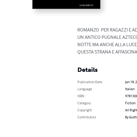
ROMANZO  PER RAGAZZI E ADU
UN ANTICO PUGNALE AZTECO
NOTTE MA ANCHE ALLA LUCE 
QUESTA STRANA E AFFASCINA
Details
Publication Date
Jan 18, 
Language
Italian
ISBN
978130
Category
Fiction
Copyright
All Righ
Contributors
By (aut