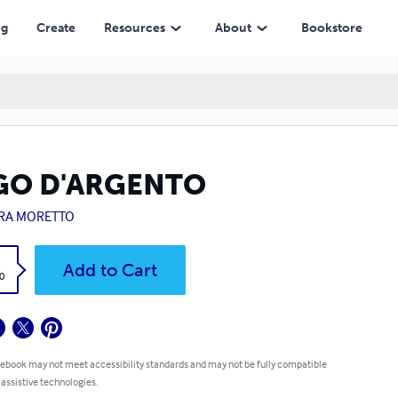
ng
Create
Resources
About
Bookstore
GO D'ARGENTO
RA MORETTO
k
Add to Cart
0
 ebook may not meet accessibility standards and may not be fully compatible
 assistive technologies.