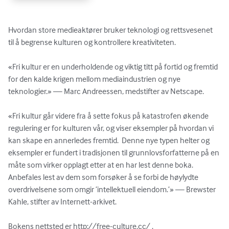
Hvordan store medieaktører bruker teknologi og rettsvesenet 
til å begrense kulturen og kontrollere kreativiteten.

«Fri kultur er en underholdende og viktig titt på fortid og fremtid 
for den kalde krigen mellom mediaindustrien og nye 
teknologier.» — Marc Andreessen, medstifter av Netscape.

«Fri kultur går videre fra å sette fokus på katastrofen økende 
regulering er for kulturen vår, og viser eksempler på hvordan vi 
kan skape en annerledes fremtid.  Denne nye typen helter og 
eksempler er fundert i tradisjonen til grunnlovsforfatterne på en 
måte som virker opplagt etter at en har lest denne boka.  
Anbefales lest av dem som forsøker å se forbi de høylydte 
overdrivelsene som omgir ’intellektuell eiendom.’» — Brewster 
Kahle, stifter av Internett-arkivet.

Bokens nettsted er http://free-culture.cc/ .