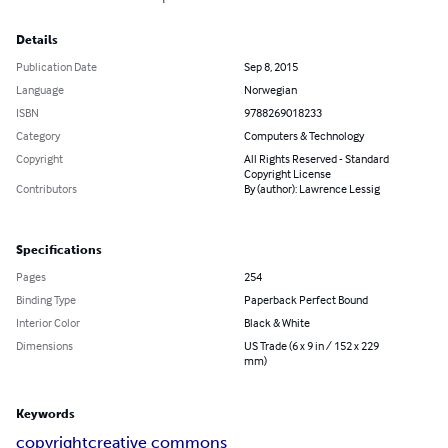
Details
Publication Date
Sep 8, 2015
Language
Norwegian
ISBN
9788269018233
Category
Computers & Technology
Copyright
All Rights Reserved - Standard
Copyright License
Contributors
By (author): Lawrence Lessig
Specifications
Pages
254
Binding Type
Paperback Perfect Bound
Interior Color
Black & White
Dimensions
US Trade (6 x 9 in / 152 x 229
mm)
Keywords
copyright
creative commons