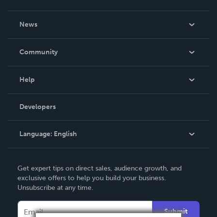
About Us
News
Careers
In The News
Community
Events
Blog
Help
Videos
Order Lookup
Developers
Podcast
Knowledge Base
Language:
English
Contact Support
English
Get expert tips on direct sales, audience growth, and
Deutsch
exclusive offers to help you build your business.
Unsubscribe at any time.
Français
Italiano
Submit