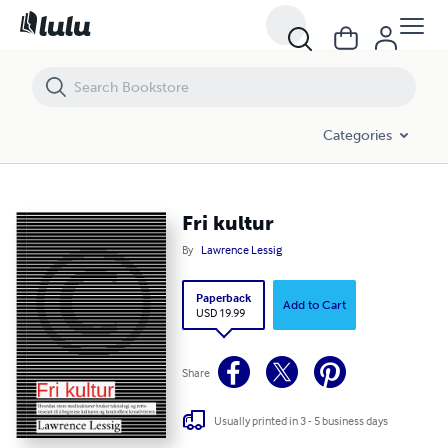
Fri kultur
Categories
Fri kultur
By
Lawrence Lessig
Paperback
Add to Cart
USD 19.99
Share
Usually printed in 3 - 5 business days