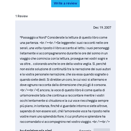
Write a review
1
Review
Dec 19, 2007
"Passaggio a Nord" Considerate la lettura di questo libro come
una partenza. <br /><br />Se leggerete i suoi racconti nelle ore
serali, una volta riposto il libro accanto al letto, i suoi personaggi
lietamente vi accompagneranno durante le ore del sonno in un
viaggio che comincia con la lettura, prosegue nei vostri sogni e
va oltre… colorando anche le ore della vostra veglia. Sì, perché
non esiste soluzione di continuità tra la narrazione dei suoi autori
e la vostra personale narrazione, che sia essa quando sognate o
quando siete desti. Si direbbe un coro, le cui voci si alternano e
dove ognuno racconta dalla dimensione che più gli è consona.
<br /><br />E ancora, la voce di questo libro è come quella di
un'amorevole tata che continua a raccontare mentre i vostri
occhi lentamente si chiudono e la cui voce rieccheggia sempre
più piano, in lontanza, finché vi guardate intorno e siete altrove,
sapendo di non essere soli, ché l’amorevole voce ha riposto nelle
vostre mani uno splendido fiore, il cui profumo e splendore ha
raccomandato vi accompagnino nel vostro viaggio. <br /><br />
by
danielamaria.pieri
0
people