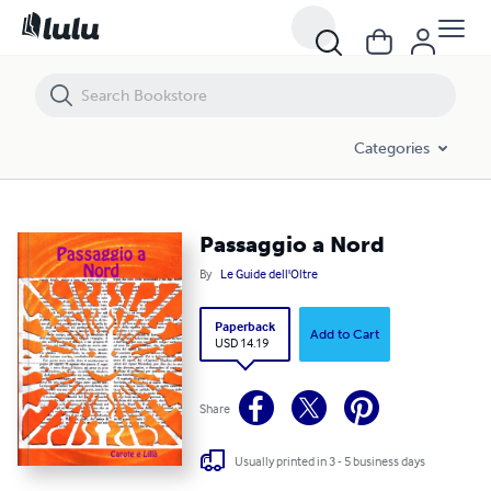
Passaggio a Nord
Categories
Passaggio a Nord
By
Le Guide dell'Oltre
Paperback
Add to Cart
USD 14.19
Share
Usually printed in 3 - 5 business days