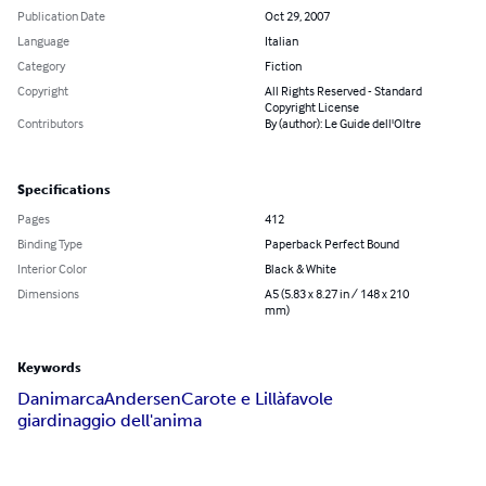
Publication Date
Oct 29, 2007
Language
Italian
Category
Fiction
Copyright
All Rights Reserved - Standard
Copyright License
Contributors
By (author): Le Guide dell'Oltre
Specifications
Pages
412
Binding Type
Paperback Perfect Bound
Interior Color
Black & White
Dimensions
A5 (5.83 x 8.27 in / 148 x 210
mm)
Keywords
Danimarca
Andersen
Carote e Lillà
favole
giardinaggio dell'anima