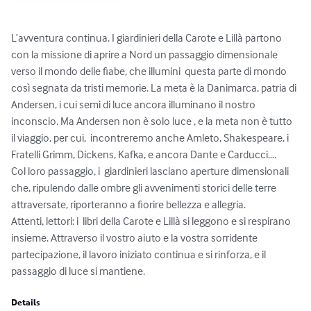
L’avventura continua. I giardinieri della Carote e Lillà partono 
con la missione di aprire a Nord un passaggio dimensionale 
verso il mondo delle fiabe, che illumini  questa parte di mondo 
così segnata da tristi memorie. La meta è la Danimarca, patria di 
Andersen, i cui semi di luce ancora illuminano il nostro 
inconscio. Ma Andersen non è solo luce , e la meta non è tutto 
il viaggio, per cui,  incontreremo anche Amleto, Shakespeare, i 
Fratelli Grimm, Dickens, Kafka, e ancora Dante e Carducci….

Col loro passaggio, i  giardinieri lasciano aperture dimensionali 
che, ripulendo dalle ombre gli avvenimenti storici delle terre 
attraversate, riporteranno a fiorire bellezza e allegria. 

Attenti, lettori: i  libri della Carote e Lillà si leggono e si respirano 
insieme. Attraverso il vostro aiuto e la vostra sorridente 
partecipazione, il lavoro iniziato continua e si rinforza, e il 
passaggio di luce si mantiene.
Details