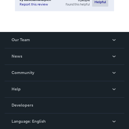
Helpful
found this helpful
Report this review
Our Team
About Us
News
Careers
In The News
Community
Events
Blog
Help
Videos
Order Lookup
Developers
Podcast
Knowledge Base
Language:
English
Contact Support