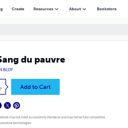
ng
Create
Resources
About
Bookstore
Sang du pauvre
N BLOY
k
Add to Cart
7
 ebook may not meet accessibility standards and may not be fully compatible
 assistive technologies.