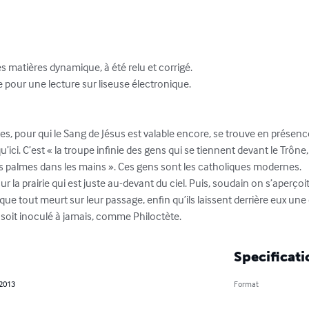
 matières dynamique, à été relu et corrigé. 

e pour une lecture sur liseuse électronique.

s, pour qui le Sang de Jésus est valable encore, se trouve en présenc
’ici. C’est « la troupe infinie des gens qui se tiennent devant le Trône
s palmes dans les mains ». Ces gens sont les catholiques modernes.

ur la prairie qui est juste au-devant du ciel. Puis, soudain on s’aperço
 que tout meurt sur leur passage, enfin qu’ils laissent derrière eux une 
 soit inoculé à jamais, comme Philoctète.
Specificati
 2013
Format