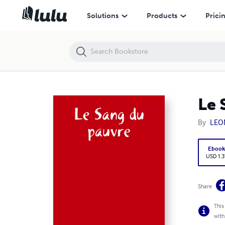
Le Sang du pauvre
Solutions
Products
Prici
Le 
By
LEO
Eboo
USD 1.3
Share
This
with