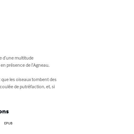
e d’une multitude 
, en présence de l’Agneau, 
it que les oiseaux tombent des 
coulée de putréfaction, et, si 
ons
EPUB