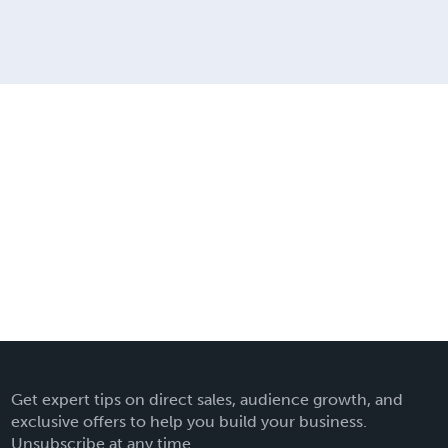
Get expert tips on direct sales, audience growth, and
exclusive offers to help you build your business.
Unsubscribe at any time.