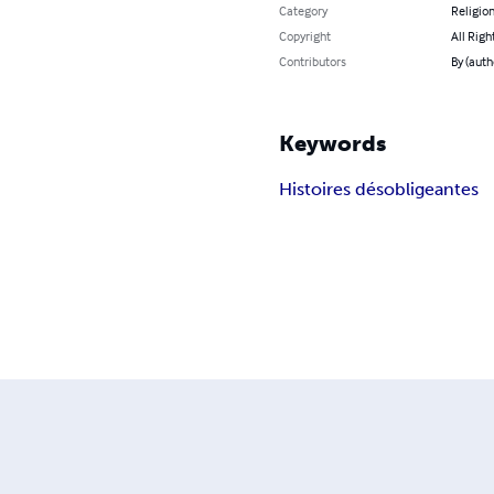
Category
Religion
Copyright
All Righ
Contributors
By (aut
Keywords
Histoires désobligeantes