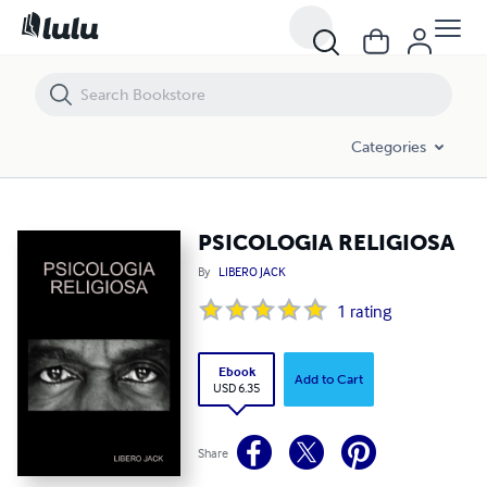
PSICOLOGIA RELIGIOSA
Categories
PSICOLOGIA RELIGIOSA
By
LIBERO JACK
1
rating
Ebook
Add to Cart
USD 6.35
Share