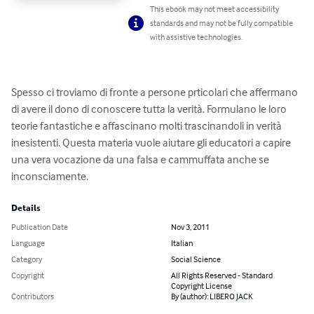
This ebook may not meet accessibility
standards and may not be fully compatible
with assistive technologies.
Spesso ci troviamo di fronte a persone prticolari che affermano 
di avere il dono di conoscere tutta la verità. Formulano le loro 
teorie fantastiche e affascinano molti trascinandoli in verità 
inesistenti. Questa materia vuole aiutare gli educatori a capire 
una vera vocazione da una falsa e cammuffata anche se 
inconsciamente.
Details
Publication Date
Nov 3, 2011
Language
Italian
Category
Social Science
Copyright
All Rights Reserved - Standard
Copyright License
Contributors
By (author): LIBERO JACK