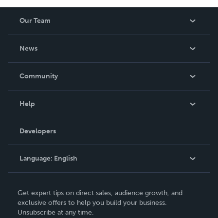
Our Team
About Us
News
Careers
In The News
Community
Events
Blog
Help
Videos
Order Lookup
Developers
Podcast
Knowledge Base
Language:
English
Contact Support
English
Get expert tips on direct sales, audience growth, and
Deutsch
exclusive offers to help you build your business.
Unsubscribe at any time.
Français