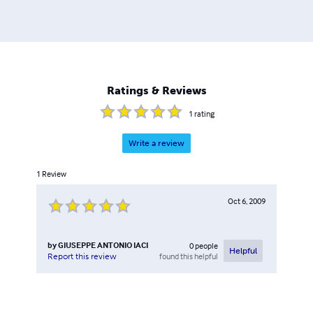
Ratings & Reviews
1
rating
Write a review
1
Review
Oct 6, 2009
by
GIUSEPPE ANTONIO IACI
0
people
Helpful
found this helpful
Report this review