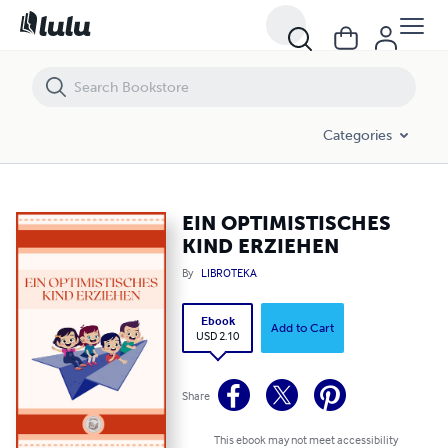
EIN OPTIMISTISCHES KIND ERZIEHEN
Categories
EIN OPTIMISTISCHES
KIND ERZIEHEN
By
LIBROTEKA
Ebook
Add to Cart
USD 2.10
Share
This ebook may not meet accessibility