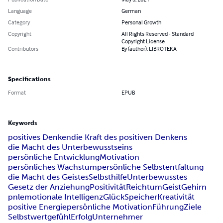
Language
German
Category
Personal Growth
Copyright
All Rights Reserved - Standard
Copyright License
Contributors
By (author): LIBROTEKA
Specifications
Format
EPUB
Keywords
positives Denken
die Kraft des positiven Denkens
die Macht des Unterbewusstseins
persönliche Entwicklung
Motivation
persönliches Wachstum
persönliche Selbstentfaltung
die Macht des Geistes
Selbsthilfe
Unterbewusstes
Gesetz der Anziehung
Positivität
Reichtum
Geist
Gehirn
pnl
emotionale Intelligenz
Glück
Speicher
Kreativität
positive Energie
persönliche Motivation
Führung
Ziele
Selbstwertgefühl
Erfolg
Unternehmer