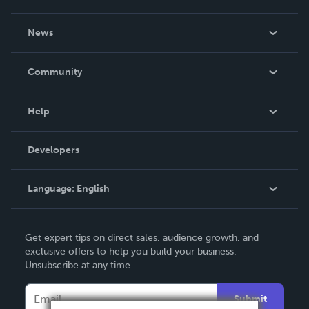
About Us
News
Careers
In The News
Community
Events
Blog
Help
Videos
Order Lookup
Developers
Podcast
Knowledge Base
Language:
English
Contact Support
English
Get expert tips on direct sales, audience growth, and
Deutsch
exclusive offers to help you build your business.
Unsubscribe at any time.
Français
Italiano
Submit