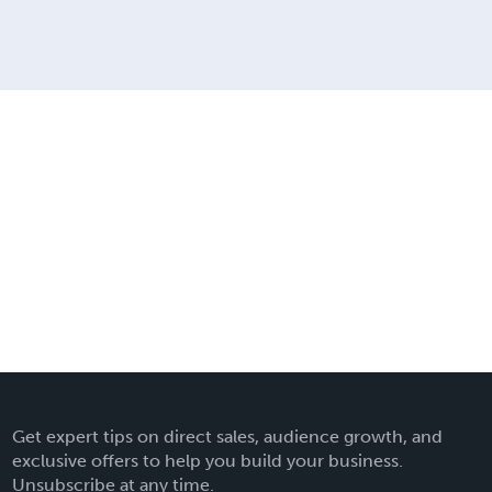
Get expert tips on direct sales, audience growth, and
exclusive offers to help you build your business.
Unsubscribe at any time.