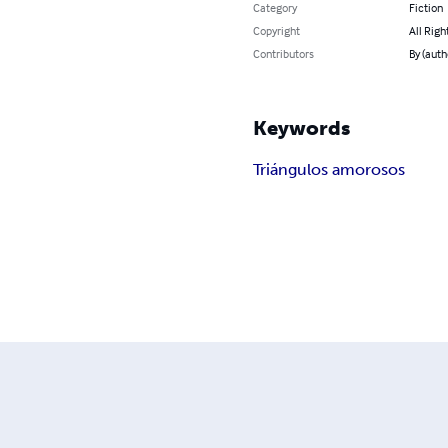
Category
Fiction
Copyright
All Righ
Contributors
By (auth
Keywords
Triángulos amorosos