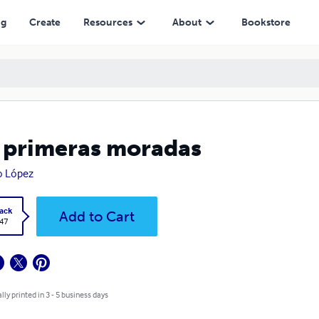
ng
Create
Resources
About
Bookstore
 primeras moradas
o López
ack
Add to Cart
.47
lly printed in 3 - 5 business days