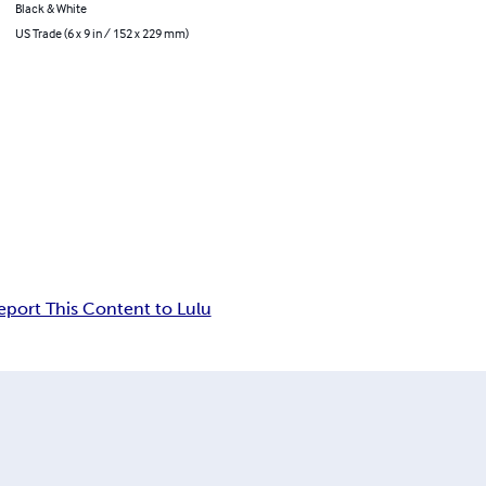
Black & White
US Trade (6 x 9 in / 152 x 229 mm)
eport This Content to Lulu