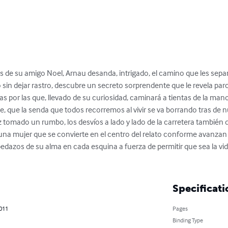
tos de su amigo Noel, Arnau desanda, intrigado, el camino que les sepa
 sin dejar rastro, descubre un secreto sorprendente que le revela pa
 por las que, llevado de su curiosidad, caminará a tientas de la mano
te, que la senda que todos recorremos al vivir se va borrando tras de
z tomado un rumbo, los desvíos a lado y lado de la carretera también 
 una mujer que se convierte en el centro del relato conforme avanzan l
azos de su alma en cada esquina a fuerza de permitir que sea la vid
Specificati
2011
Pages
Binding Type