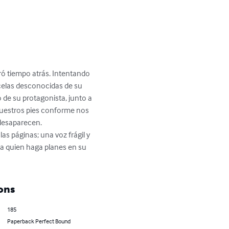
ró tiempo atrás. Intentando 
rcelas desconocidas de su 
 de su protagonista, junto a 
 nuestros pies conforme nos 
desaparecen.

as páginas; una voz frágil y 
a quien haga planes en su 
ons
185
Paperback Perfect Bound