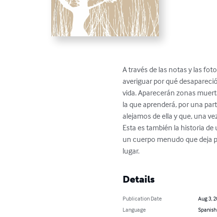
A través de las notas y las fo
averiguar por qué desapareció
vida. Aparecerán zonas muertas
la que aprenderá, por una par
alejamos de ella y que, una ve
Esta es también la historia de
un cuerpo menudo que deja ped
lugar.
Details
Publication Date
Aug 3, 
Language
Spanish