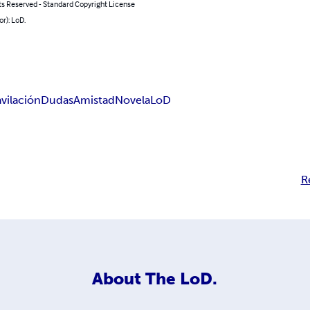
ts Reserved - Standard Copyright License
or): LoD.
vilación
Dudas
Amistad
Novela
LoD
R
About
The LoD.