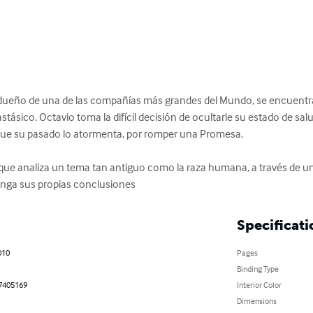
 dueño de una de las compañías más grandes del Mundo, se encuentr
ásico. Octavio toma la difícil decisión de ocultarle su estado de salu
que su pasado lo atormenta, por romper una Promesa.

que analiza un tema tan antiguo como la raza humana, a través de una h
enga sus propias conclusiones
Specificati
010
Pages
Binding Type
7405169
Interior Color
Dimensions