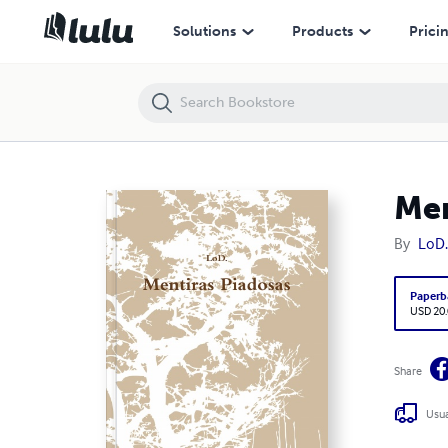
Mentiras Piadosas
Solutions
Products
Prici
Men
By
LoD.
Paperb
USD 20
Share
Usua