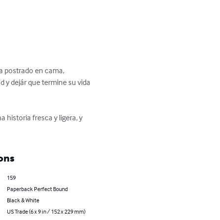
a postrado en cama, 
d y dejár que termine su vida 
istoria fresca y ligera, y 
ons
159
Paperback Perfect Bound
Black & White
US Trade (6 x 9 in / 152 x 229 mm)