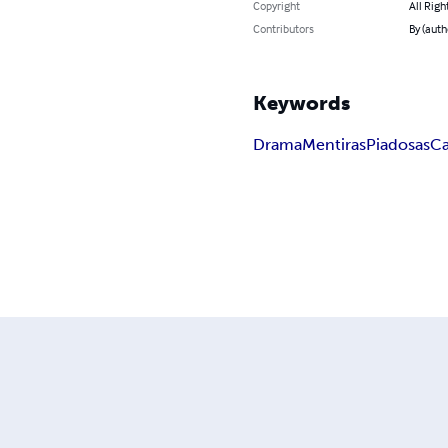
Copyright
All Righ
Contributors
By (auth
Keywords
Drama
Mentiras
Piadosas
Ca