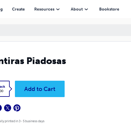
ng
Create
Resources
About
Bookstore
tiras Piadosas
ack
Add to Cart
.00
lly printed in 3 - 5 business days