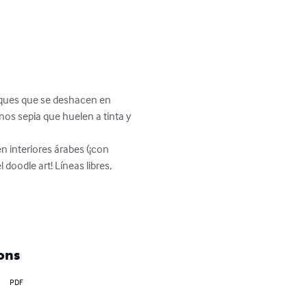
bosques que se deshacen en 
nos sepia que huelen a tinta y 
 interiores árabes (¡con 
doodle art! Líneas libres, 
ons
PDF