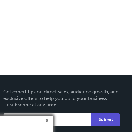
Get expert tips on direct sales, audience growth, and
exclusive offers to help you build your business.
Unsubscribe at any time.
Submit