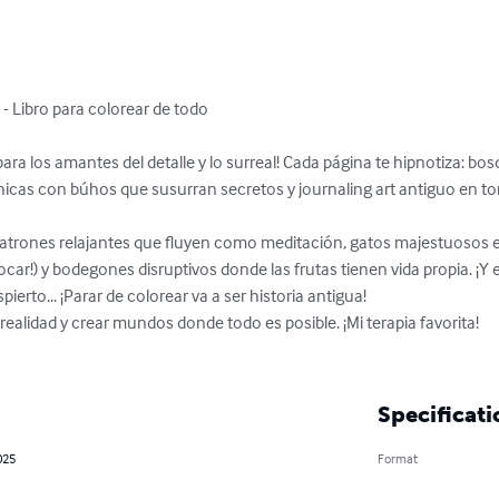
 Libro para colorear de todo

o para los amantes del detalle y lo surreal! Cada página te hipnotiza: 
chicas con búhos que susurran secretos y journaling art antiguo en to
patrones relajantes que fluyen como meditación, gatos majestuosos en
r!) y bodegones disruptivos donde las frutas tienen vida propia. ¡Y el 
ierto... ¡Parar de colorear va a ser historia antigua!

ealidad y crear mundos donde todo es posible. ¡Mi terapia favorita! 

Specificati
025
Format