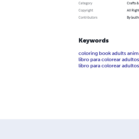
Category
Crafts 
Copyright
All Righ
Contributors
By (auth
Keywords
coloring book adults anim
libro para colorear adulto
libro para colorear adulto