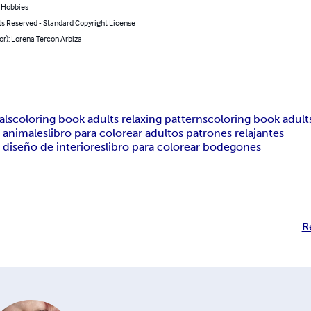
& Hobbies
ts Reserved - Standard Copyright License
or): Lorena Tercon Arbiza
als
coloring book adults relaxing patterns
coloring book adults
s animales
libro para colorear adultos patrones relajantes
s diseño de interiores
libro para colorear bodegones
R