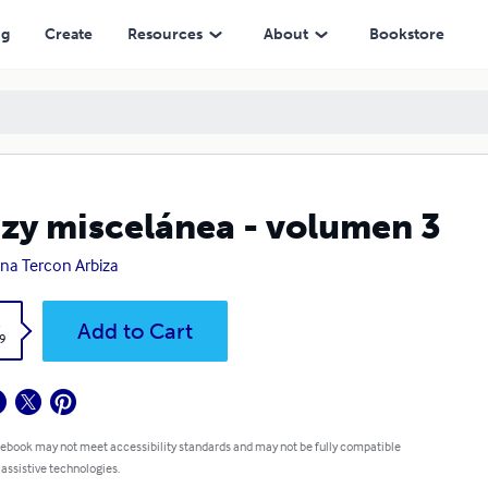
ng
Create
Resources
About
Bookstore
zy miscelánea - volumen 3
na Tercon Arbiza
k
Add to Cart
9
 ebook may not meet accessibility standards and may not be fully compatible
 assistive technologies.