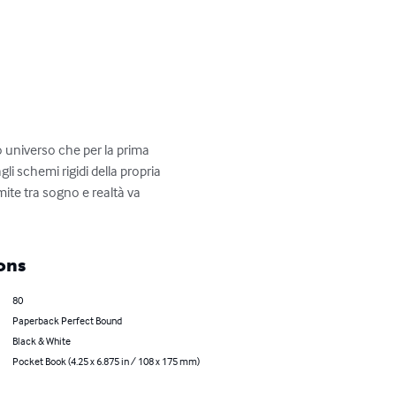
 universo che per la prima 
i schemi rigidi della propria 
mite tra sogno e realtà va 
ons
80
Paperback Perfect Bound
Black & White
Pocket Book (4.25 x 6.875 in / 108 x 175 mm)