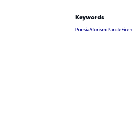
Keywords
Poesia
Aforismi
Parole
Firen