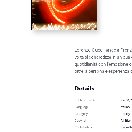
Lorenzo Ciucci nasce a Firenze
volta si concretizza in un qual
quotidianità con l’emozione del
oltre la personale esperienza di
Details
Publication Date
Jun 30, 
Language
Italian
Category
Poetry
Copyright
All Righ
Contributors
By (auth