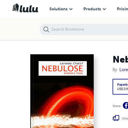
Nebulose
Solutions
Products
Prici
Ne
By
Lore
Paperb
USD 3.9
Share
Usua