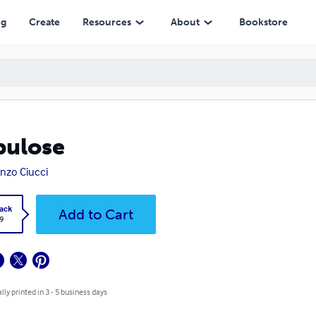
ng
Create
Resources
About
Bookstore
bulose
nzo Ciucci
ack
Add to Cart
9
lly printed in 3 - 5 business days