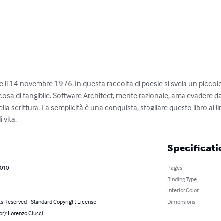
 il 14 novembre 1976. In questa raccolta di poesie si svela un piccolo
cosa di tangibile. Software Architect, mente razionale, ama evadere dagl
la scrittura. La semplicità è una conquista, sfogliare questo libro al li
 vita.
Specificati
2010
Pages
Binding Type
Interior Color
ts Reserved - Standard Copyright License
Dimensions
or): Lorenzo Ciucci