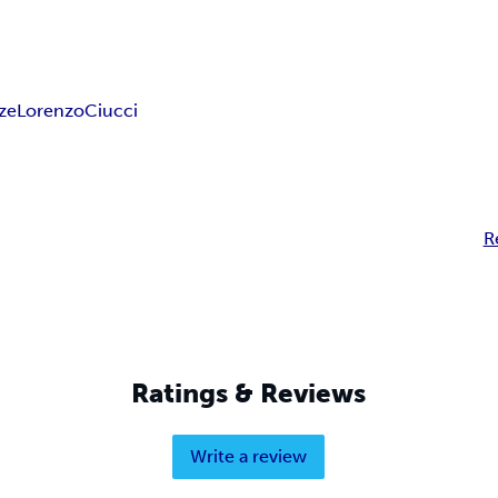
ze
Lorenzo
Ciucci
R
Ratings & Reviews
Write a review