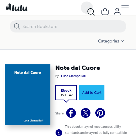
Note dal Cuore
Categories
Note dal Cuore
By
Luca Ciampallari
Ebook
Add to Cart
USD 3.42
Share
This ebook may not meet accessibility
standards and may not be fully compatible