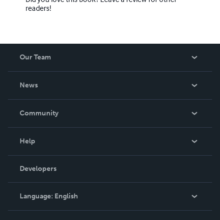
readers!
Our Team
About Us
News
Careers
In The News
Community
Events
Blog
Help
Videos
Order Lookup
Developers
Podcast
Knowledge Base
Language:
English
Contact Support
English