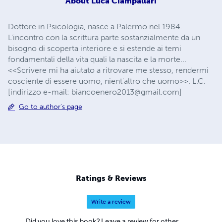
About
Luca Ciampallari
Dottore in Psicologia, nasce a Palermo nel 1984.
L'incontro con la scrittura parte sostanzialmente da un
bisogno di scoperta interiore e si estende ai temi
fondamentali della vita quali la nascita e la morte...
<<Scrivere mi ha aiutato a ritrovare me stesso, rendermi
cosciente di essere uomo, nient'altro che uomo>>. L.C.
[indirizzo e-mail:
biancoenero2013@gmail.com
]
Go to author's page
Ratings & Reviews
Write a review
Did you love this book? Leave a review for other