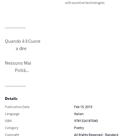
with assistive technologies.
.......................

Quando è il Cuore

            a dire

Nessuno Mai

           Potrà...

.......................
Details
Publication Date
Feb 15, 2015
Language
Italian
ISBN
9781326187040
Category
Poetry
Copyright
All Rights Reserved - Standard