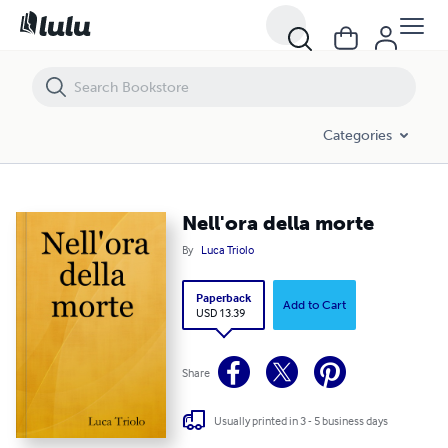
Nell'ora della morte
Categories
Nell'ora della morte
By
Luca Triolo
Paperback
Add to Cart
USD 13.39
Share
Usually printed in 3 - 5 business days