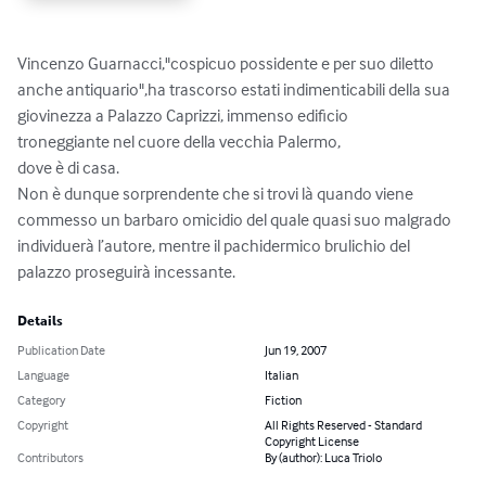
Vincenzo Guarnacci,"cospicuo possidente e per suo diletto 
anche antiquario",ha trascorso estati indimenticabili della sua 
giovinezza a Palazzo Caprizzi, immenso edificio

troneggiante nel cuore della vecchia Palermo, 

dove è di casa.

Non è dunque sorprendente che si trovi là quando viene 
commesso un barbaro omicidio del quale quasi suo malgrado 
individuerà l’autore, mentre il pachidermico brulichio del 
palazzo proseguirà incessante.
Details
Publication Date
Jun 19, 2007
Language
Italian
Category
Fiction
Copyright
All Rights Reserved - Standard
Copyright License
Contributors
By (author): Luca Triolo