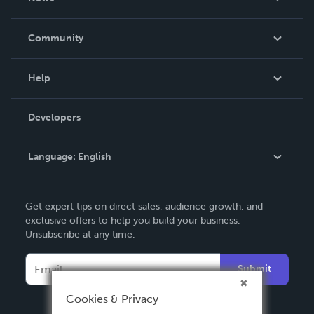
Careers
In The News
Community
Events
Blog
Help
Videos
Order Lookup
Developers
Podcast
Knowledge Base
Language:
English
Contact Support
English
Get expert tips on direct sales, audience growth, and
Deutsch
exclusive offers to help you build your business.
Unsubscribe at any time.
Français
Italiano
Submit
Español
Cookies & Privacy