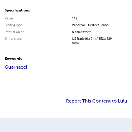
Specifications
Pages
112
Binding Type
Paperback Perfect Bound
Interior Color
Black & White
Dimensions
US Trade (6 x 9 in / 152 x 229
mm)
Keywords
Guarnacci
Report This Content to Lulu