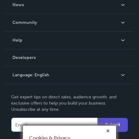
About Us
News
Careers
In The News
Community
Events
Blog
Help
Videos
Order Lookup
Developers
Podcast
Knowledge Base
Language:
English
Contact Support
English
Get expert tips on direct sales, audience growth, and
Deutsch
exclusive offers to help you build your business.
Unsubscribe at any time.
Français
Italiano
Submit
Español
Cookies & Privacy