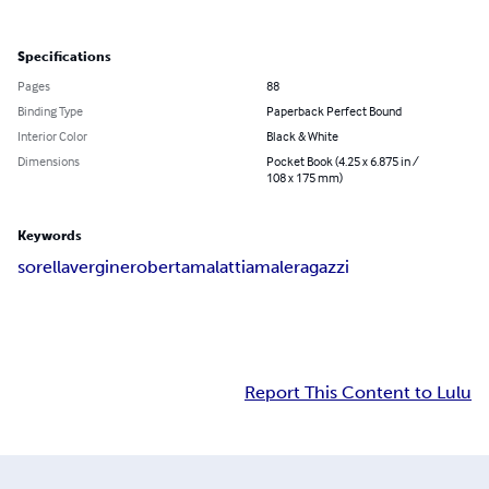
Specifications
Pages
88
Binding Type
Paperback Perfect Bound
Interior Color
Black & White
Dimensions
Pocket Book (4.25 x 6.875 in /
108 x 175 mm)
Keywords
sorella
vergine
roberta
malattia
male
ragazzi
Report This Content to Lulu