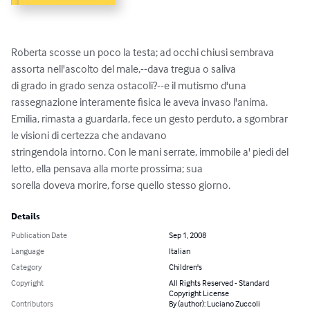
Roberta scosse un poco la testa; ad occhi chiusi sembrava 
assorta nell'ascolto del male,--dava tregua o saliva

di grado in grado senza ostacoli?--e il mutismo d'una 
rassegnazione interamente fisica le aveva invaso l'anima.

Emilia, rimasta a guardarla, fece un gesto perduto, a sgombrar 
le visioni di certezza che andavano

stringendola intorno. Con le mani serrate, immobile a' piedi del 
letto, ella pensava alla morte prossima; sua

sorella doveva morire, forse quello stesso giorno.
Details
Publication Date
Sep 1, 2008
Language
Italian
Category
Children's
Copyright
All Rights Reserved - Standard
Copyright License
Contributors
By (author): Luciano Zuccoli