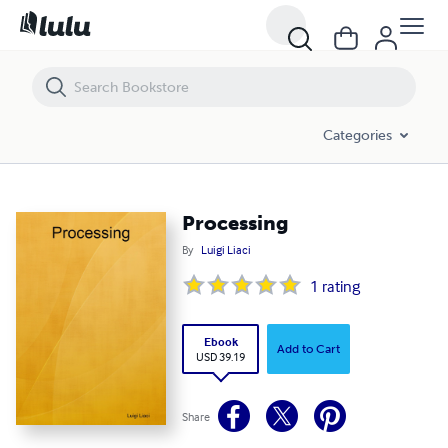
Processing
Categories
Processing
By
Luigi Liaci
1
rating
Ebook
Add to Cart
USD 39.19
Share