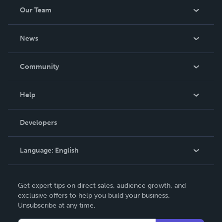
Our Team
About Us
News
Careers
In The News
Community
Events
Blog
Help
Videos
Order Lookup
Developers
Podcast
Knowledge Base
Language:
English
Contact Support
English
Get expert tips on direct sales, audience growth, and
Deutsch
exclusive offers to help you build your business.
Unsubscribe at any time.
Français