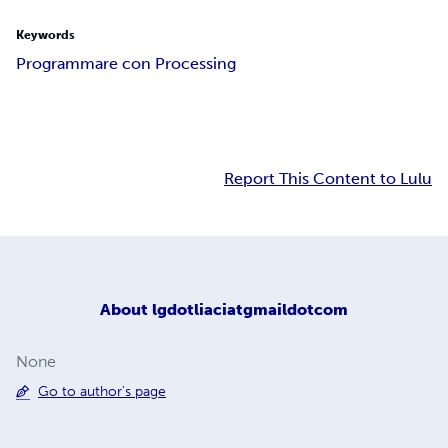
Keywords
Programmare con Processing
Report This Content to Lulu
About
lgdotliaciatgmaildotcom
None
Go to author's page