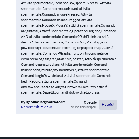
Attività sperimentale,Comando Box, sphere, Sintassi, Attività
sperimentale, Comando mouseMoved, attività
sperimentale,Comando mousePressed, Attività
sperimentale,Comando mouseDragged, attività
sperimentale,Mouse X, MouseY, attività sperimentale,Comando
arc,sintassi, Attività sperimentale,Operazioni logiche, Comando
AND, attività sperimentale, Comando OR,shift sinistra, shift
destro,Attività sperimentale, Comando Min, Max, disp, exp,
pow,floor,sqrt, abs,contrain, norm, log,lerp,sq,ceil, map. Attività
sperimentale, Comando PGraphs. Funzioni trigonometrice
comandi:acos,asin,atan,atan2, sin, cos,tan, Attività sperimentale,
Comandi degress, radians, Attività sperimentale. Comandi
mills,second, minute,day, mouth,year, Attività sperimentale.
Comandi beginRaw, sintassi, Attività sperimentale,Comando
beginRecord, attività sperimentale,Comandi
endRow,endRecord,SaveByte,PrintWrite,SavePath, attività
sperimentale, Oggetti:comandi .dot, void setup, class,
by
lgdotliaciatgmaildotcom
0
people
Helpful
found this helpful
Report this review