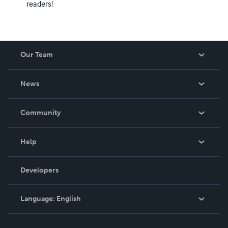
readers!
Our Team
About Us
News
Careers
In The News
Community
Events
Blog
Help
Videos
Order Lookup
Developers
Podcast
Knowledge Base
Language:
English
Contact Support
English