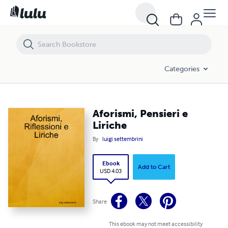
Aforismi, Pensieri e Liriche
Categories
Aforismi, Pensieri e
Liriche
By
luigi settembrini
Ebook
Add to Cart
USD 4.03
Share
This ebook may not meet accessibility