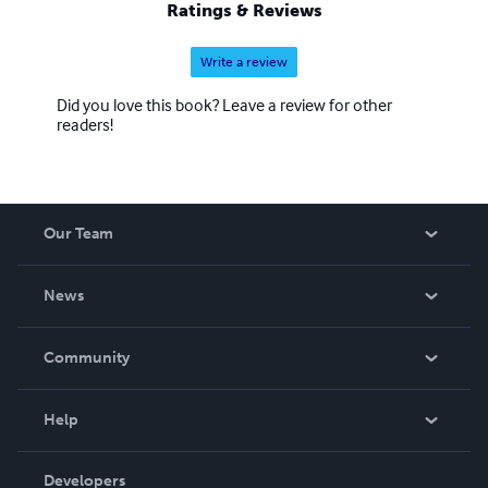
Ratings & Reviews
Write a review
Did you love this book? Leave a review for other
readers!
Our Team
About Us
News
Careers
In The News
Community
Events
Blog
Help
Videos
Order Lookup
Developers
Podcast