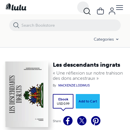
Les descendants ingrats
Categories
Les descendants ingrats
« Une réflexion sur notre trahison
des dons ancestraux »
By
MACKENZIE LODIMUS
Ebook
Add to Cart
USD 0.99
Share