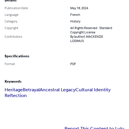
Details
Publication Date
May 18, 2024
Language
French
Category
History
Copyright
All Rights Reserved - Standard
Copyright License
Contributors
By (author): MACKENZIE
LODIMUS
Specifications
Format
PDF
Keywords
Heritage
Betrayal
Ancestral Legacy
Cultural Identity
Reflection
Report This Content to Lulu