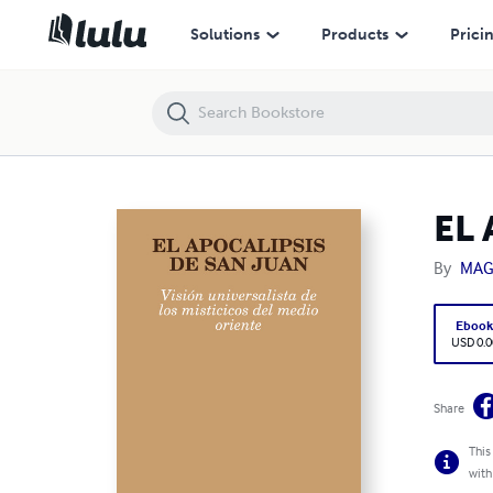
EL APOCALIPSIS DE SAN JUAN
Solutions
Products
Prici
EL
By
MAG
Eboo
USD 0.0
Share
This
with