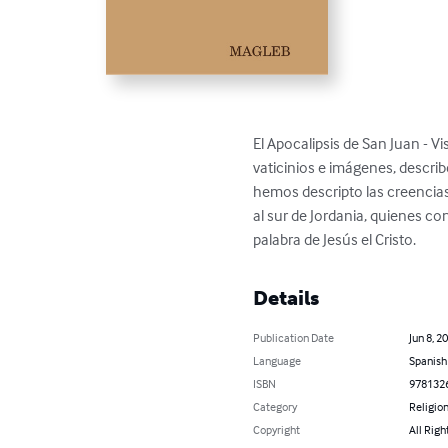
El Apocalipsis de San Juan - V
vaticinios e imágenes, descri
hemos descripto las creencias
al sur de Jordania, quienes co
palabra de Jesús el Cristo.
Details
Publication Date
Jun 8, 2
Language
Spanish
ISBN
978132
Category
Religion
Copyright
All Righ