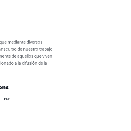
o que mediante diversos 
anscurso de nuestro trabajo 
amente de aquellos que viven 
onado a la difusión de la 
ons
PDF