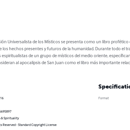
isión Universalista de los Místicos se presenta como un libro profétic
be los hechos presentes y futuros de la humanidad. Durante todo el tr
 espiritualistas de un grupo de místicos del medio oriente, específic
nsideran al apocalipsis de San Juan como el libro más importante relaci
Specificati
016
Format
6695897
 & Spirituality
ts Reserved - Standard Copyright License