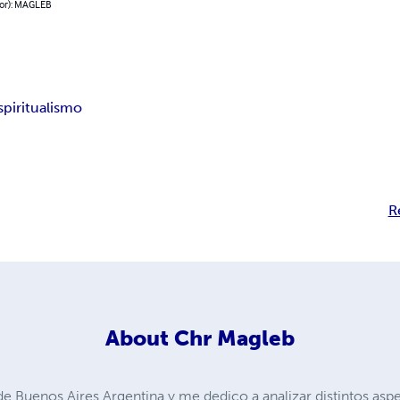
hor): MAGLEB
spiritualismo
R
About
Chr Magleb
 Buenos Aires Argentina y me dedico a analizar distintos aspe