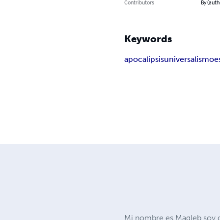
Contributors
By (aut
Keywords
apocalipsis
universalismo
e
Mi nombre es Magleb soy de