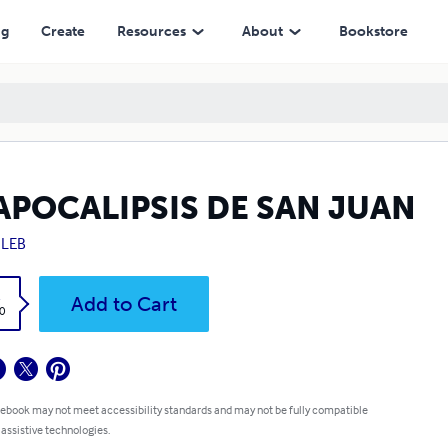
ng
Create
Resources
About
Bookstore
 APOCALIPSIS DE SAN JUAN
LEB
k
Add to Cart
0
 ebook may not meet accessibility standards and may not be fully compatible
 assistive technologies.