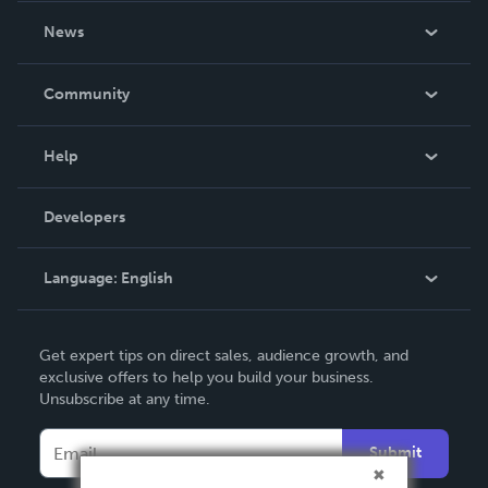
About Us
News
Careers
In The News
Community
Events
Blog
Help
Videos
Order Lookup
Developers
Podcast
Knowledge Base
Language:
English
Contact Support
English
Get expert tips on direct sales, audience growth, and
Deutsch
exclusive offers to help you build your business.
Unsubscribe at any time.
Français
Italiano
Submit
Español