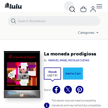
La moneda prodigiosa
Categories
La moneda prodigiosa
By
MANUEL ANGEL NICOLAS CUEVAS
Ebook
Add to Cart
USD 7.91
Share
This ebook may not meet accessibility
standards and may not be fully compatible