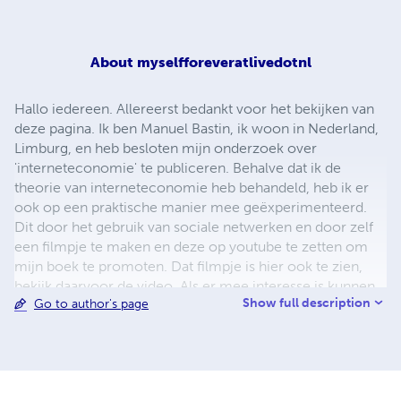
About
myselfforeveratlivedotnl
Hallo iedereen. Allereerst bedankt voor het bekijken van
deze pagina. Ik ben Manuel Bastin, ik woon in Nederland,
Limburg, en heb besloten mijn onderzoek over
'interneteconomie' te publiceren. Behalve dat ik de
theorie van interneteconomie heb behandeld, heb ik er
ook op een praktische manier mee geëxperimenteerd.
Dit door het gebruik van sociale netwerken en door zelf
een filmpje te maken en deze op youtube te zetten om
mijn boek te promoten. Dat filmpje is hier ook te zien,
bekijk daarvoor de video. Als er mee interesse is kunnen
Show full description
Go to author's page
jullie mij ook volgen op: facebook: 'interneteconomie'
twitter: 'interneteconomy' google+: 'Manuel Bastin'