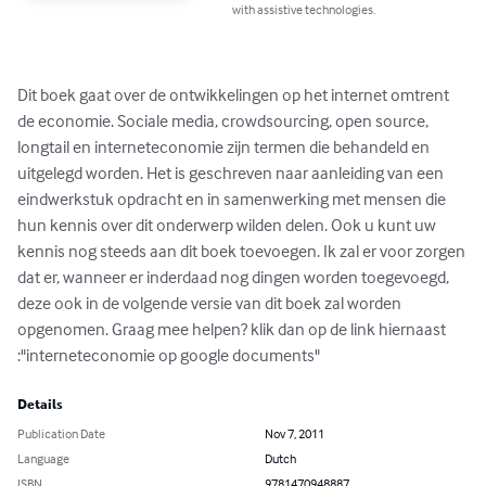
with assistive technologies.
Dit boek gaat over de ontwikkelingen op het internet omtrent 
de economie. Sociale media, crowdsourcing, open source, 
longtail en interneteconomie zijn termen die behandeld en 
uitgelegd worden. Het is geschreven naar aanleiding van een 
eindwerkstuk opdracht en in samenwerking met mensen die 
hun kennis over dit onderwerp wilden delen. Ook u kunt uw 
kennis nog steeds aan dit boek toevoegen. Ik zal er voor zorgen 
dat er, wanneer er inderdaad nog dingen worden toegevoegd, 
deze ook in de volgende versie van dit boek zal worden 
opgenomen. Graag mee helpen? klik dan op de link hiernaast 
:"interneteconomie op google documents"
Details
Publication Date
Nov 7, 2011
Language
Dutch
ISBN
9781470948887