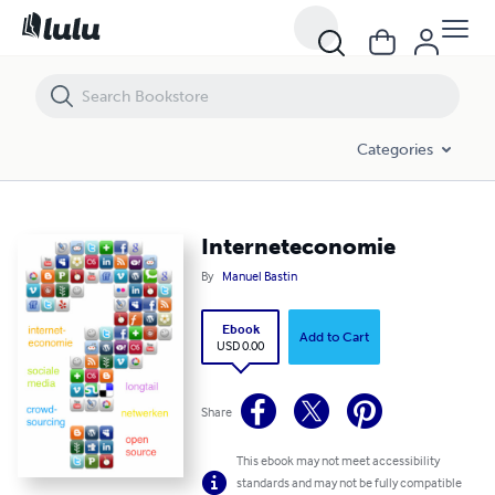
Interneteconomie
Categories
Interneteconomie
By
Manuel Bastin
Ebook
Add to Cart
USD 0.00
Share
This ebook may not meet accessibility
standards and may not be fully compatible