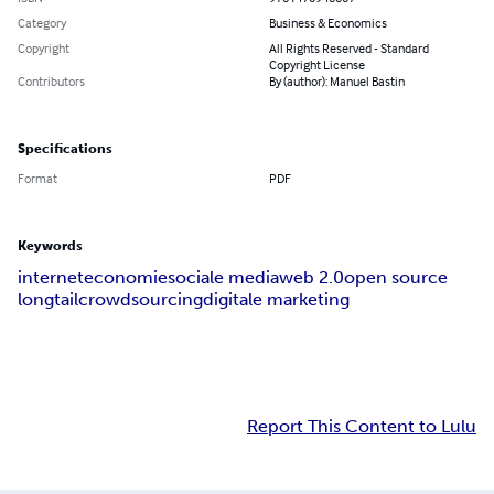
Category
Business & Economics
Copyright
All Rights Reserved - Standard
Copyright License
Contributors
By (author): Manuel Bastin
Specifications
Format
PDF
Keywords
interneteconomie
sociale media
web 2.0
open source
longtail
crowdsourcing
digitale marketing
Report This Content to Lulu