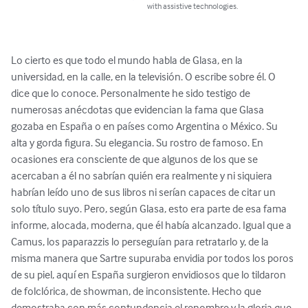
with assistive technologies.
Lo cierto es que todo el mundo habla de Glasa, en la 
universidad, en la calle, en la televisión. O escribe sobre él. O 
dice que lo conoce. Personalmente he sido testigo de 
numerosas anécdotas que evidencian la fama que Glasa 
gozaba en España o en países como Argentina o México. Su 
alta y gorda figura. Su elegancia. Su rostro de famoso. En 
ocasiones era consciente de que algunos de los que se 
acercaban a él no sabrían quién era realmente y ni siquiera 
habrían leído uno de sus libros ni serían capaces de citar un 
solo título suyo. Pero, según Glasa, esto era parte de esa fama 
informe, alocada, moderna, que él había alcanzado. Igual que a 
Camus, los paparazzis lo perseguían para retratarlo y, de la 
misma manera que Sartre supuraba envidia por todos los poros 
de su piel, aquí en España surgieron envidiosos que lo tildaron 
de folclórica, de showman, de inconsistente. Hecho que 
demostraba con más contundencia el renombre y la gloria que 