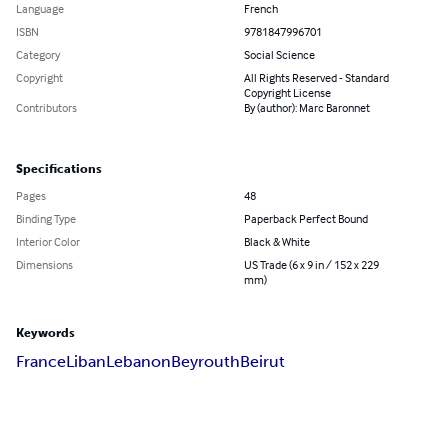
Language
French
ISBN
9781847996701
Category
Social Science
Copyright
All Rights Reserved - Standard
Copyright License
Contributors
By (author): Marc Baronnet
Specifications
Pages
48
Binding Type
Paperback Perfect Bound
Interior Color
Black & White
Dimensions
US Trade (6 x 9 in / 152 x 229
mm)
Keywords
France
Liban
Lebanon
Beyrouth
Beirut