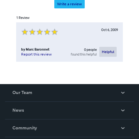
Write a review
1
Review
Oct 6, 2009
by
Marc Baronnet
0
people
Helpful
found this helpful
Report this review
Our Team
About Us
News
Careers
In The News
Community
Events