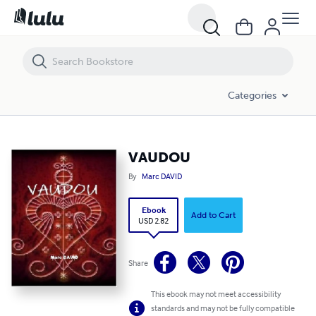
VAUDOU
Categories
VAUDOU
By
Marc DAVID
Ebook
Add to Cart
USD 2.82
Share
This ebook may not meet accessibility
standards and may not be fully compatible