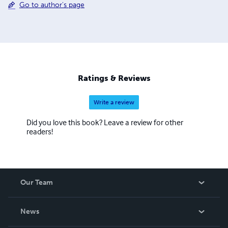
Go to author's page
Ratings & Reviews
Write a review
Did you love this book? Leave a review for other
readers!
Our Team
About Us
News
Careers