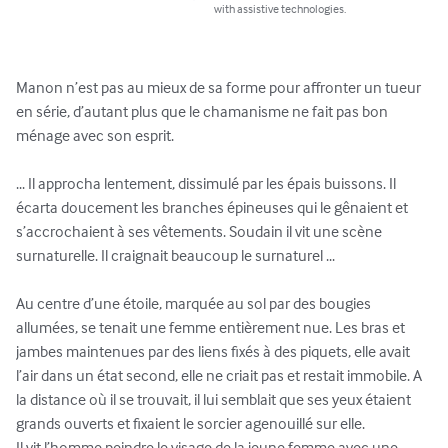
with assistive technologies.
Manon n’est pas au mieux de sa forme pour affronter un tueur 
en série, d’autant plus que le chamanisme ne fait pas bon 
ménage avec son esprit.

... Il approcha lentement, dissimulé par les épais buissons. Il 
écarta doucement les branches épineuses qui le gênaient et 
s’accrochaient à ses vêtements. Soudain il vit une scène 
surnaturelle. Il craignait beaucoup le surnaturel ...

Au centre d’une étoile, marquée au sol par des bougies 
allumées, se tenait une femme entièrement nue. Les bras et 
jambes maintenues par des liens fixés à des piquets, elle avait 
l’air dans un état second, elle ne criait pas et restait immobile. A 
la distance où il se trouvait, il lui semblait que ses yeux étaient 
grands ouverts et fixaient le sorcier agenouillé sur elle.

Il vit l’homme peindre le visage de la jeune femme avec une 