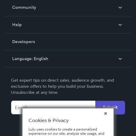
In The News
Community
Events
Blog
Help
Videos
Order Lookup
Developers
Podcast
Knowledge Base
Language:
English
Contact Support
English
Get expert tips on direct sales, audience growth, and
Deutsch
exclusive offers to help you build your business.
Unsubscribe at any time.
Français
Italiano
Submit
Español
Cookies & Privacy
Lulu uses cookies to create a personalized
experience on our site, analyze site usage, and