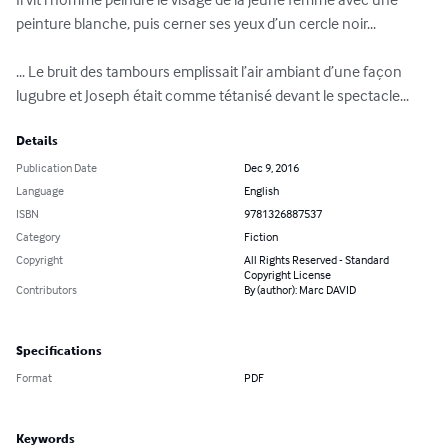
peinture blanche, puis cerner ses yeux d’un cercle noir...

... Le bruit des tambours emplissait l’air ambiant d’une façon 
lugubre et Joseph était comme tétanisé devant le spectacle...
Details
Publication Date
Dec 9, 2016
Language
English
ISBN
9781326887537
Category
Fiction
Copyright
All Rights Reserved - Standard
Copyright License
Contributors
By (author): Marc DAVID
Specifications
Format
PDF
Keywords