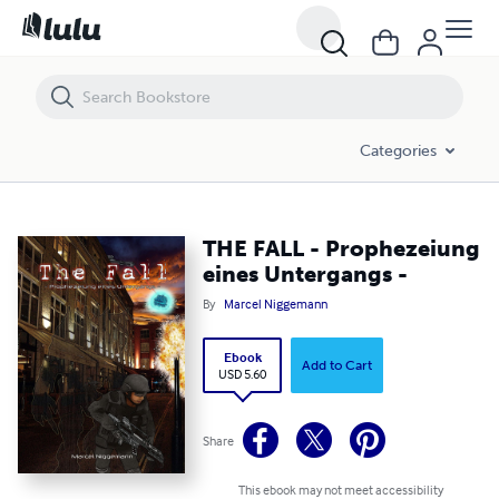
THE FALL - Prophezeiung eines Untergangs -
Categories
THE FALL - Prophezeiung
eines Untergangs -
By
Marcel Niggemann
Ebook
Add to Cart
USD 5.60
Share
This ebook may not meet accessibility