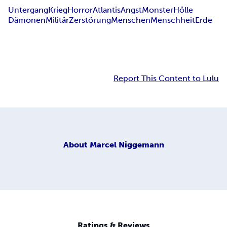
Untergang
Krieg
Horror
Atlantis
Angst
Monster
Hölle
Dämonen
Militär
Zerstörung
Menschen
Menschheit
Erde
Report This Content to Lulu
About
Marcel Niggemann
Ratings & Reviews