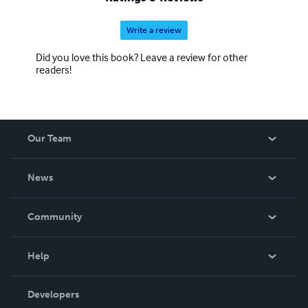
Write a review
Did you love this book? Leave a review for other
readers!
Our Team
About Us
News
Careers
In The News
Community
Events
Blog
Help
Videos
Order Lookup
Developers
Podcast