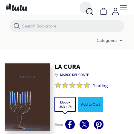
LA CURA
Categories
LA CURA
By
MARCO DEL CONTE
1
rating
Ebook
Add to Cart
USD 4.78
Share