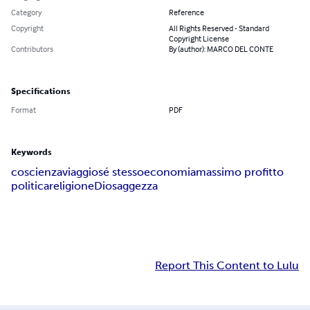
Category
Reference
Copyright
All Rights Reserved - Standard
Copyright License
Contributors
By (author): MARCO DEL CONTE
Specifications
Format
PDF
Keywords
coscienza
viaggio
sé stesso
economia
massimo profitto
politica
religione
Dio
saggezza
Report This Content to Lulu