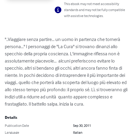
This ebook may not meet accessibility
standards and may not be fully compatible
with assistive technologies.
"..Viaggiare senza partire... un uomo in partenza che tornerà 
persona..." I personaggi de "La Cura" si trovano dinanzi allo 
specchio della propria coscienza. L'immagine riflessa non è 
assolutamente piacevole...  alcuni preferiscono evitare lo 
specchio, altri si bendano gli occhi, altri ancora fanno finta di 
niente. In pochi decidono di intraprendere il più importante dei 
viaggi.. quello che porterà alla scoperta del luogo più elevato ed 
allo stesso tempo più profondo: il proprio sé. Lì, si troveranno gli 
indizi utili a ridurre ad unità  quanto appare complesso e 
frastagliato. Il battello salpa, inizia la cura.
Details
Publication Date
Sep 30, 2011
Language
Italian