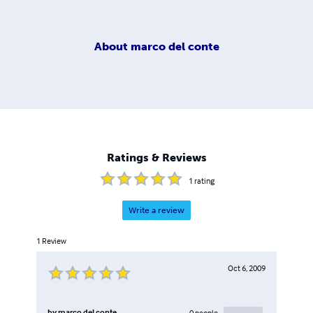
About
marco del conte
Ratings & Reviews
1
rating
Write a review
1
Review
Oct 6, 2009
by
marco del conte
0
people