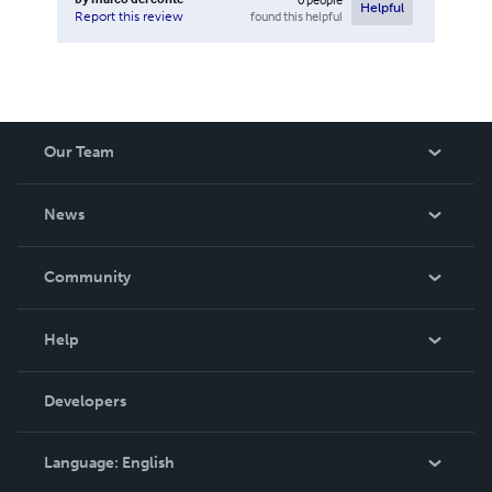
Helpful
found this helpful
Report this review
Our Team
About Us
News
Careers
In The News
Community
Events
Blog
Help
Videos
Order Lookup
Developers
Podcast
Knowledge Base
Language:
English
Contact Support