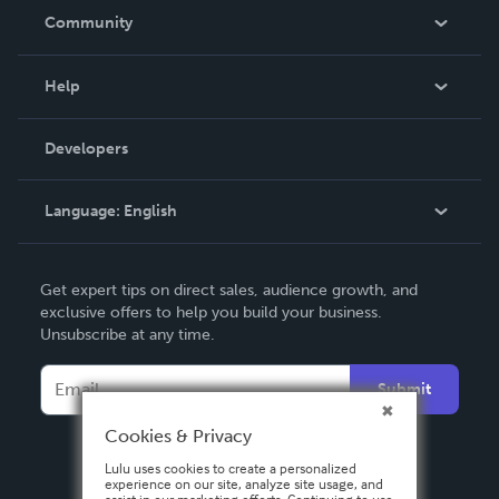
In The News
Community
Events
Blog
Help
Videos
Order Lookup
Developers
Podcast
Knowledge Base
Language:
English
Contact Support
English
Get expert tips on direct sales, audience growth, and
Deutsch
exclusive offers to help you build your business.
Unsubscribe at any time.
Français
Italiano
Submit
Español
Cookies & Privacy
Lulu uses cookies to create a personalized
experience on our site, analyze site usage, and