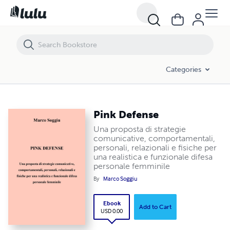
Pink Defense
Categories
Pink Defense
Una proposta di strategie
comunicative, comportamentali,
personali, relazionali e fisiche per
una realistica e funzionale difesa
personale femminile
By
Marco Soggiu
Ebook
Add to Cart
USD 0.00