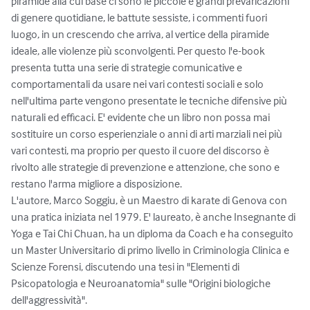
piramide alla cui base ci sono le piccole e grandi prevaricazioni 
di genere quotidiane, le battute sessiste, i commenti fuori 
luogo, in un crescendo che arriva, al vertice della piramide 
ideale, alle violenze più sconvolgenti. Per questo l'e-book 
presenta tutta una serie di strategie comunicative e 
comportamentali da usare nei vari contesti sociali e solo 
nell'ultima parte vengono presentate le tecniche difensive più 
naturali ed efficaci. E' evidente che un libro non possa mai 
sostituire un corso esperienziale o anni di arti marziali nei più 
vari contesti, ma proprio per questo il cuore del discorso è 
rivolto alle strategie di prevenzione e attenzione, che sono e 
restano l'arma migliore a disposizione.

L'autore, Marco Soggiu, è un Maestro di karate di Genova con 
una pratica iniziata nel 1979. E' laureato, è anche Insegnante di 
Yoga e Tai Chi Chuan, ha un diploma da Coach e ha conseguito 
un Master Universitario di primo livello in Criminologia Clinica e 
Scienze Forensi, discutendo una tesi in "Elementi di 
Psicopatologia e Neuroanatomia" sulle "Origini biologiche 
dell'aggressività".