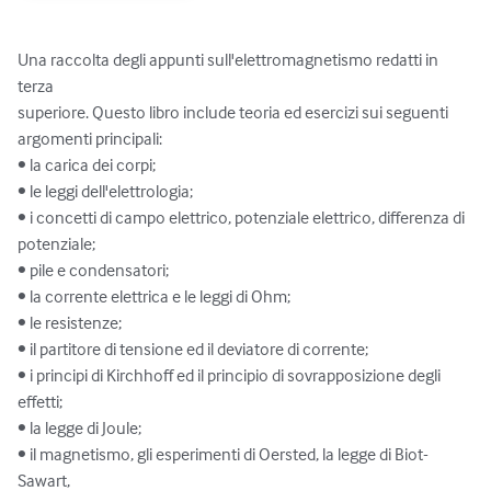
Una raccolta degli appunti sull'elettromagnetismo redatti in 
terza

superiore. Questo libro include teoria ed esercizi sui seguenti

argomenti principali:

• la carica dei corpi;

• le leggi dell'elettrologia;

• i concetti di campo elettrico, potenziale elettrico, differenza di

potenziale;

• pile e condensatori;

• la corrente elettrica e le leggi di Ohm;

• le resistenze;

• il partitore di tensione ed il deviatore di corrente;

• i principi di Kirchhoff ed il principio di sovrapposizione degli

effetti;

• la legge di Joule;

• il magnetismo, gli esperimenti di Oersted, la legge di Biot-
Sawart,
