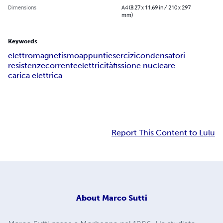
Dimensions
A4 (8.27 x 11.69 in / 210 x 297
mm)
Keywords
elettromagnetismo
appunti
esercizi
condensatori
resistenze
corrente
elettricità
fissione nucleare
carica elettrica
Report This Content to Lulu
About
Marco Sutti